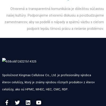
Otvorená a transparentná komunikácia je dôležitou súčasťou
našej kultúry. Podporujeme otvorenú diskusiu a povzbudzujeme
zamestnancov, aby sa podelili o nápady a spätnú väzbu s cieľom
podporiť lepšiu tímovú prácu a riešenie problémov.
Spoločnosť Kingmax Cellulose Co., Ltd. je profesionálny výrobca
éterov celulózy, ktorý je známy výrobou rôznych produktov z éterov
celulózy, ako sú HPMC, MHEC, HEC, CMC, RDP.