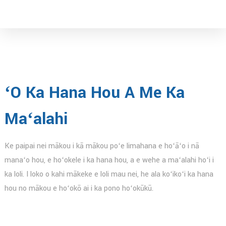
ʻO Ka Hana Hou A Me Ka
Maʻalahi
Ke paipai nei mākou i kā mākou poʻe limahana e hoʻāʻo i nā
manaʻo hou, e hoʻokele i ka hana hou, a e wehe a maʻalahi hoʻi i
ka loli. I loko o kahi mākeke e loli mau nei, he ala koʻikoʻi ka hana
hou no mākou e hoʻokō ai i ka pono hoʻokūkū.