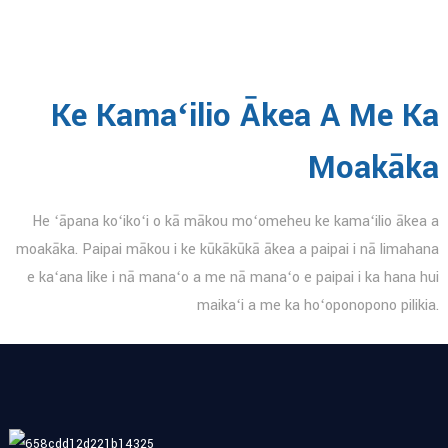
Ke Kamaʻilio Ākea A Me Ka
Moakāka
He ʻāpana koʻikoʻi o kā mākou moʻomeheu ke kamaʻilio ākea a
moakāka. Paipai mākou i ke kūkākūkā ākea a paipai i nā limahana
e kaʻana like i nā manaʻo a me nā manaʻo e paipai i ka hana hui
maikaʻi a me ka hoʻoponopono pilikia.