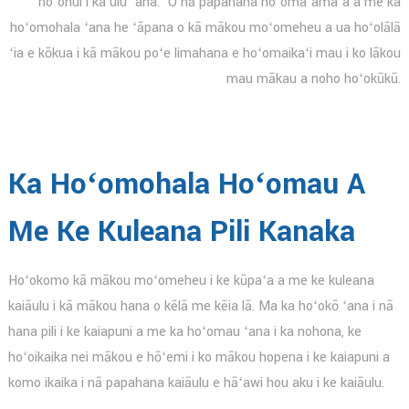
hoʻonui i ka ulu ʻana. ʻO nā papahana hoʻomaʻamaʻa a me ka
hoʻomohala ʻana he ʻāpana o kā mākou moʻomeheu a ua hoʻolālā
ʻia e kōkua i kā mākou poʻe limahana e hoʻomaikaʻi mau i ko lākou
mau mākau a noho hoʻokūkū.
Ka Hoʻomohala Hoʻomau A
Me Ke Kuleana Pili Kanaka
Hoʻokomo kā mākou moʻomeheu i ke kūpaʻa a me ke kuleana
kaiāulu i kā mākou hana o kēlā me kēia lā. Ma ka hoʻokō ʻana i nā
hana pili i ke kaiapuni a me ka hoʻomau ʻana i ka nohona, ke
hoʻoikaika nei mākou e hōʻemi i ko mākou hopena i ke kaiapuni a
komo ikaika i nā papahana kaiāulu e hāʻawi hou aku i ke kaiāulu.