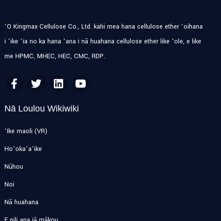
ʻO Kingmax Cellulose Co., Ltd. kahi mea hana cellulose ether ʻoihana
i ʻike ʻia no ka hana ʻana i nā huahana cellulose ether like ʻole, e like
me HPMC, MHEC, HEC, CMC, RDP.
Nā Loulou Wikiwiki
ʻIke maoli (VR)
Hoʻokaʻaʻike
Nūhou
Noi
Nā huahana
E pili ana iā mākou