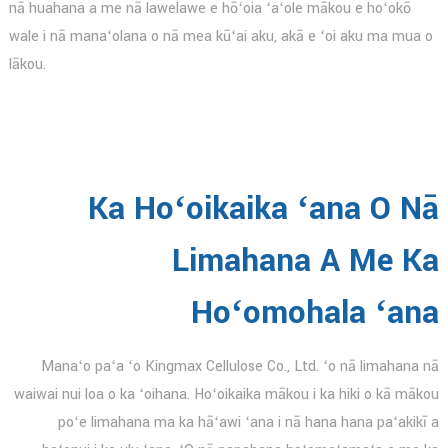
nā huahana a me nā lawelawe e hōʻoia ʻaʻole mākou e hoʻokō
wale i nā manaʻolana o nā mea kūʻai aku, akā e ʻoi aku ma mua o
lākou.
Ka Hoʻoikaika ʻana O Nā
Limahana A Me Ka
Hoʻomohala ʻana
Manaʻo paʻa ʻo Kingmax Cellulose Co., Ltd. ʻo nā limahana nā
waiwai nui loa o ka ʻoihana. Hoʻoikaika mākou i ka hiki o kā mākou
poʻe limahana ma ka hāʻawi ʻana i nā hana hana paʻakikī a