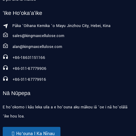
ʻIke Hoʻokaʻaʻike
Pāka ʻOihana Kemika ʻo Mayu Jinzhou City, Hebei, Kina
sales@kingmaxcellulose.com
alan@kingmaxcellulose.com
+86-18631151166
+86-311-87779906
+86-311-87779916
Nā Nūpepa
E hoʻokomo i kāu leka uila a e hoʻouna aku mākou iā ʻoe i nā hoʻolālā
ʻike hou loa.
Hoʻouna I Ka Nīnau