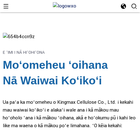
E ʻIMI I NĀ HIʻOHIʻONA
Moʻomeheu ʻoihana
Nā Waiwai Koʻikoʻi
Ua paʻa ka moʻomeheu o Kingmax Cellulose Co., Ltd. i kekahi
mau waiwai koʻikoʻi e alakaʻi wale ana i kā mākou mau
hoʻoholo ʻana i kā mākou ʻoihana, akā e hoʻokumu pū i kahi leo
like ma waena o kā mākou poʻe limahana. ʻO kēia kekahi: