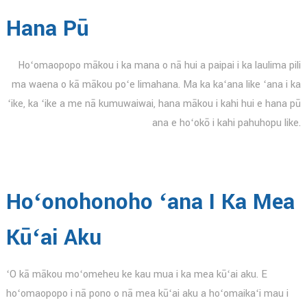
Hana Pū
Hoʻomaopopo mākou i ka mana o nā hui a paipai i ka laulima pili
ma waena o kā mākou poʻe limahana. Ma ka kaʻana like ʻana i ka
ʻike, ka ʻike a me nā kumuwaiwai, hana mākou i kahi hui e hana pū
ana e hoʻokō i kahi pahuhopu like.
Hoʻonohonoho ʻana I Ka Mea
Kūʻai Aku
ʻO kā mākou moʻomeheu ke kau mua i ka mea kūʻai aku. E
hoʻomaopopo i nā pono o nā mea kūʻai aku a hoʻomaikaʻi mau i