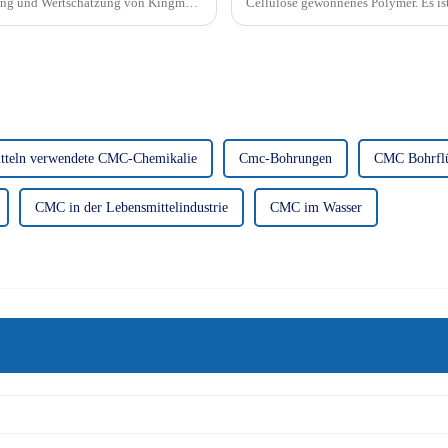
tzung und Wertschätzung von Kingmax
Cellulose gewonnenes Polymer. Es ist
ausgeprägten Schmelzpunkt. Stattdess
tteln verwendete CMC-Chemikalie
Cmc-Bohrungen
CMC Bohrflü
CMC in der Lebensmittelindustrie
CMC im Wasser