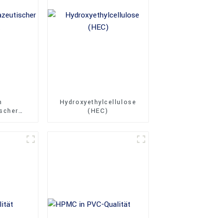
n
Hydroxyethylcellulose
scher
(HEC)
t