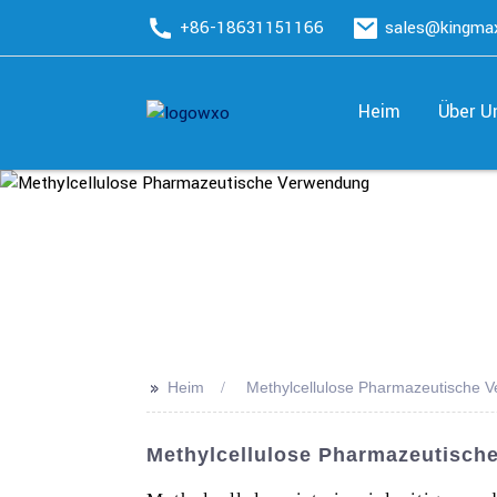
+86-18631151166
sales@kingm
Heim
Über U
>>
Heim
Methylcellulose Pharmazeutische 
Methylcellulose Pharmazeutische