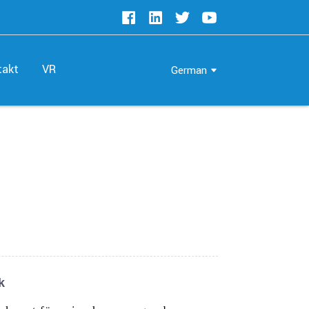
takt
VR
German
k