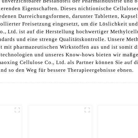
nd unverzichtbarer Bestandteil der Pharmaindustrie und 
ierenden Eigenschaften. Dieses nichtionische Cellulosed
iedenen Darreichungsformen, darunter Tabletten, Kapse
ollierter Freisetzung eingesetzt, um die Löslichkeit un
., Ltd. ist auf die Herstellung hochwertiger Methylcellu
andards und eine strenge Qualitätskontrolle. Unsere Meth
t mit pharmazeutischen Wirkstoffen aus und ist somit d
ngstechnologien und unseres Know-hows bieten wir maßg
xing Cellulose Co., Ltd. als Partner können Sie auf di
nd so den Weg für bessere Therapieergebnisse ebnen.