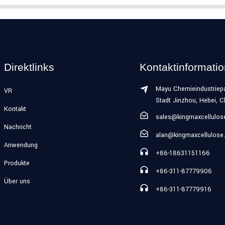
Direktlinks
Kontaktinformati
Mayu Chemieindustriepa
VR
Stadt Jinzhou, Hebei, C
Kontakt
sales@kingmaxcellulo
Nachricht
alan@kingmaxcellulose
Anwendung
+86-18631151166
Produkte
+86-311-87779906
Über uns
+86-311-87779916