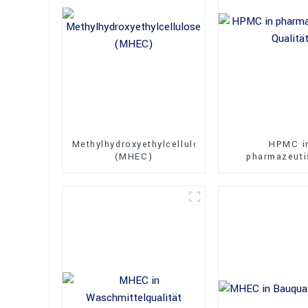
Methylhydroxyethylcellulose
HPMC i
(MHEC)
pharmazeuti
Qualitä