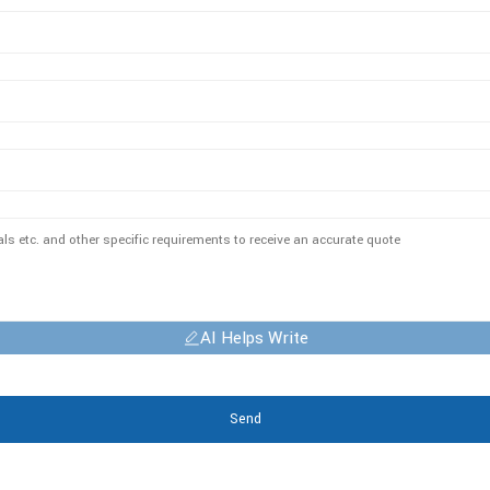
AI Helps Write
Send