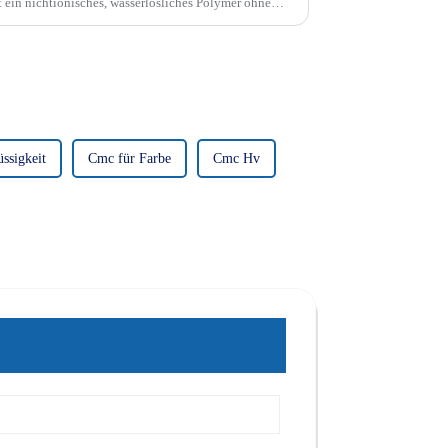
 ein nichtionisches, wasserlösliches Polymer ohne
en...
ssigkeit
Cmc für Farbe
Cmc Hv