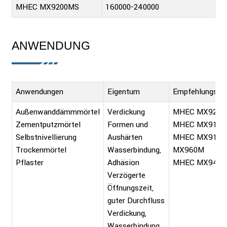
MHEC MX9200MS
160000-240000
ANWENDUNG
Anwendungen
Eigentum
Empfehlungsno
Außenwanddämmmörtel
Verdickung
MHEC MX9200
Zementputzmörtel
Formen und
MHEC MX915
Selbstnivellierung
Aushärten
MHEC MX910
Trockenmörtel
Wasserbindung,
MX960M
Pflaster
Adhäsion
MHEC MX940
Verzögerte
Öffnungszeit,
guter Durchfluss
Verdickung,
Wasserbindung