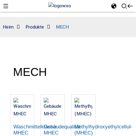
Heim
Produkte
MECH
MECH
Waschmittelklasse
Gebäudequalität
Methylhydroxyethylcellulo
MHEC
MHEC
(MHEC)