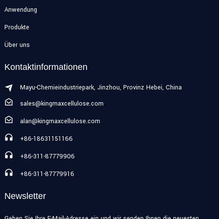
Anwendung
Produkte
Über uns
Kontaktinformationen
Mayu-Chemieindustriepark, Jinzhou, Provinz Hebei, China
sales@kingmaxcellulose.com
alan@kingmaxcellulose.com
+86-18631151166
+86-311-87779906
+86-311-87779916
Newsletter
Geben Sie Ihre E-Mail-Adresse ein und wir senden Ihnen die neuesten