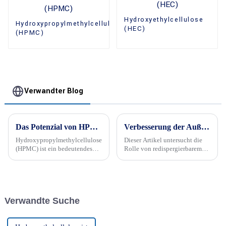
Hydroxyethylcellulose
Hydroxypropylmethylcellulose
(HEC)
(HPMC)
Verwandter Blog
Das Potenzial von HPMC freisetzen || Die Vielseitigkeit von HPMC erkunden
Verbesserung der Außenwanddämmung mit RDP
Hydroxypropylmethylcellulose
Dieser Artikel untersucht die
(HPMC) ist ein bedeutendes
Rolle von redispergierbarem
Funktionspolymer mit einem
Polymerpulver (RDP) bei der
breiten Anwendungsspektrum
Verbesserung der Leistung von
in zahlreichen Sektoren
Außenwanddämmsystemen. Er
erläutert, wie RDP die
Haftfestigkeit, Schlagzähigkeit
Verwandte Suche
und ... verbessert.