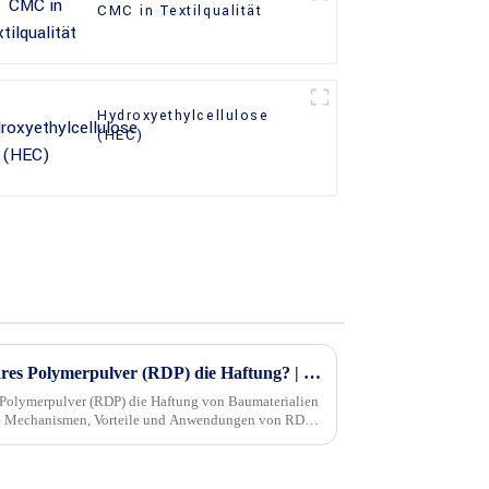
CMC in Textilqualität
Hydroxyethylcellulose
(HEC)
Wie verbessert redispergierbares Polymerpulver (RDP) die Haftung? | Erzielung überlegener Bindungsstärke
s Polymerpulver (RDP) die Haftung von Baumaterialien
 die Mechanismen, Vorteile und Anwendungen von RDP
und Haltbarkeit.