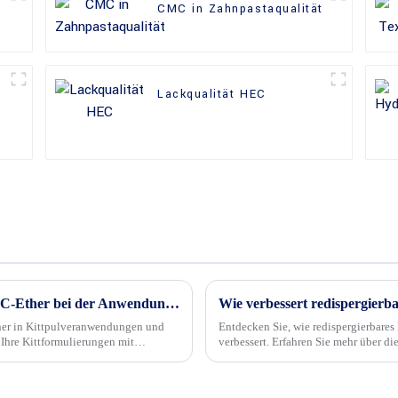
CMC in Zahnpastaqualität
Lackqualität HEC
Häufige Probleme und Lösungen von HPMC-Ether bei der Anwendung von Kittpulver
her in Kittpulveranwendungen und
Entdecken Sie, wie redispergierbare
 Ihre Kittformulierungen mit
verbessert. Erfahren Sie mehr über
zur Verbesserung von Haftfestigkeit 