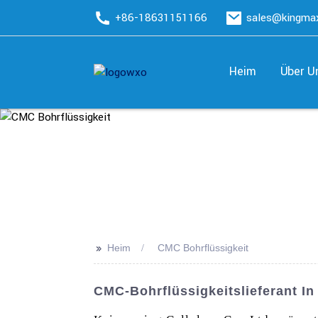
+86-18631151166
sales@kingm
Heim
Über U
>>
Heim
CMC Bohrflüssigkeit
CMC-Bohrflüssigkeitslieferant I