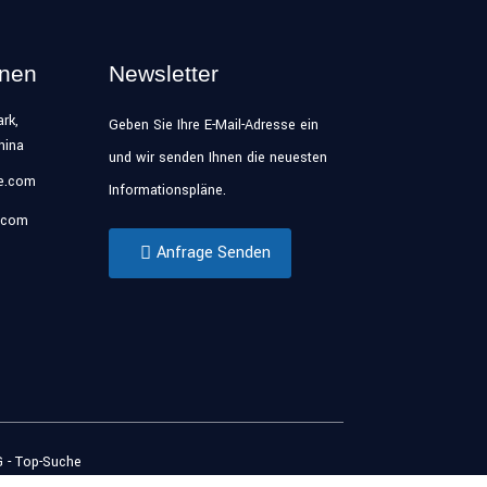
onen
Newsletter
rk,
Geben Sie Ihre E-Mail-Adresse ein
hina
und wir senden Ihnen die neuesten
se.com
Informationspläne.
.com
Anfrage Senden
G
- Top-Suche