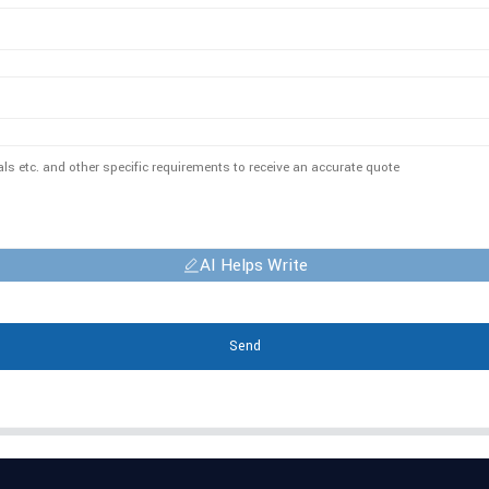
AI Helps Write
Send