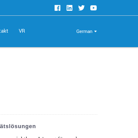
takt
VR
German
tätslösungen