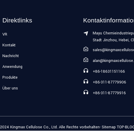
Direktlinks
Kontaktinformati
Mayu Chemieindustriepa
VR
Stadt Jinzhou, Hebei, C
Kontakt
sales@kingmaxcellulo
Nachricht
alan@kingmaxcellulose
Anwendung
+86-18631151166
Produkte
+86-311-87779906
Über uns
+86-311-87779916
2024 Kingmax Cellulose Co., Ltd. Alle Rechte vorbehalten
- Sitemap
TOP-BLO