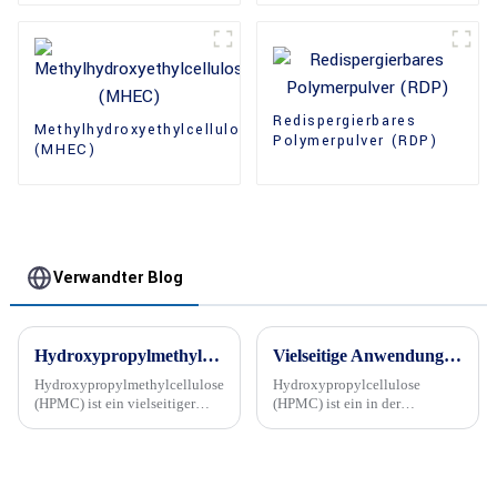
Redispergierbares
Methylhydroxyethylcellulose
Polymerpulver (RDP)
(MHEC)
Verwandter Blog
Hydroxypropylmethylcellulose (HPMC) wird in mehrere Typen unterteilt: Was ist der Unterschied in ihrer Verwendung?
Vielseitige Anwendungen von Hydroxypropylcellulose (HPMC) in der Feststoffaufbereitung
Hydroxypropylmethylcellulose
Hydroxypropylcellulose
(HPMC) ist ein vielseitiger
(HPMC) ist ein in der
Celluloseether, der in
Pharmaindustrie weit
zahlreichen Branchen breite
verbreiteter Hilfsstoff, der
Anwendung findet.
aufgrund seiner einzigartigen
Eigenschaften und