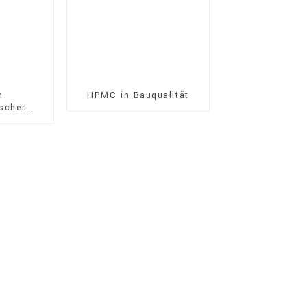
n
HPMC in Bauqualität
scher
t