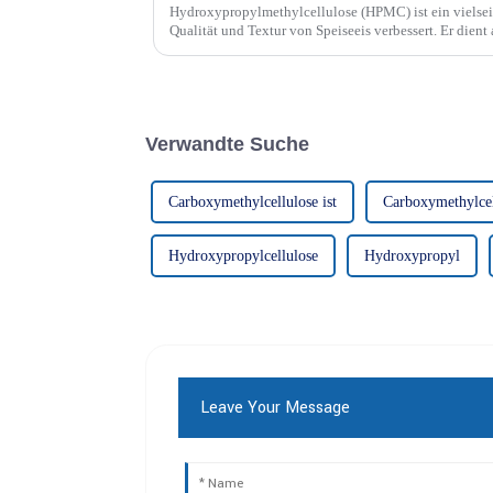
Hydroxypropylmethylcellulose (HPMC) ist ein vielseit
Qualität und Textur von Speiseeis verbessert. Er dient 
und Emulgator und bietet zahlreiche Vorteile.
Verwandte Suche
Carboxymethylcellulose ist
Carboxymethylce
Hydroxypropylcellulose
Hydroxypropyl
Leave Your Message