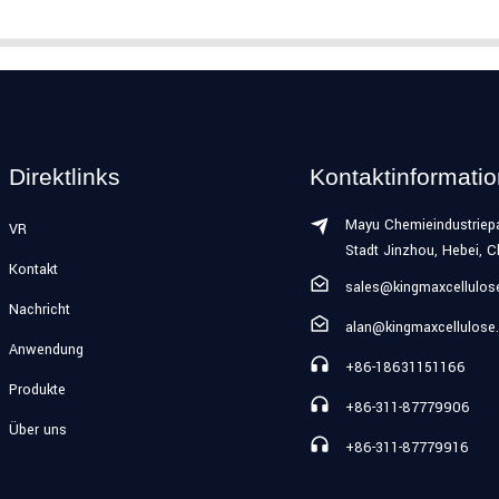
Direktlinks
Kontaktinformati
Mayu Chemieindustriepa
VR
Stadt Jinzhou, Hebei, C
Kontakt
sales@kingmaxcellulo
Nachricht
alan@kingmaxcellulose
Anwendung
+86-18631151166
Produkte
+86-311-87779906
Über uns
+86-311-87779916