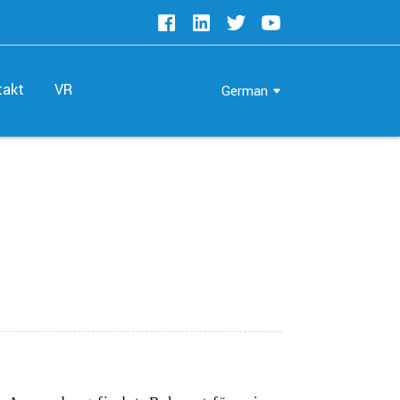
takt
VR
German