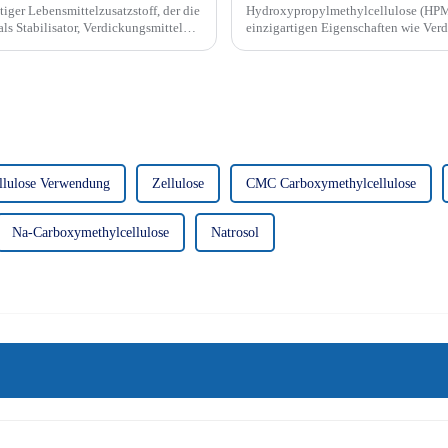
iger Lebensmittelzusatzstoff, der die
Hydroxypropylmethylcellulose (HPMC)
als Stabilisator, Verdickungsmittel
einzigartigen Eigenschaften wie Ver
filmbildender Wirkung in zahlreichen 
llulose Verwendung
Zellulose
CMC Carboxymethylcellulose
Na-Carboxymethylcellulose
Natrosol