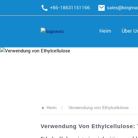
+86-18631151166
sales@kingm
Heim
Über U
>>
Heim
Verwendung von Ethylcellulose
Verwendung Von Ethylcellulose: T