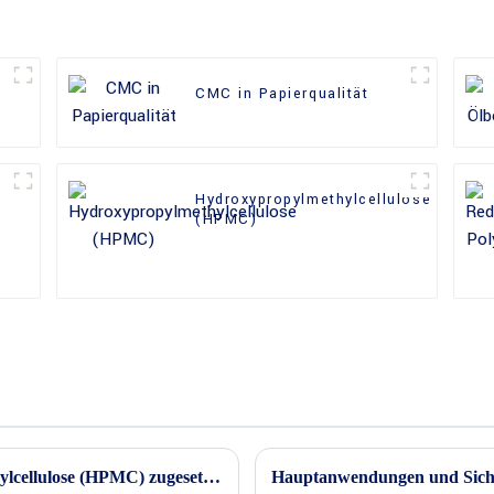
CMC in Papierqualität
Hydroxypropylmethylcellulose
(HPMC)
Warum wird Speiseeis Hydroxypropylmethylcellulose (HPMC) zugesetzt?