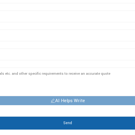
AI Helps Write
Send