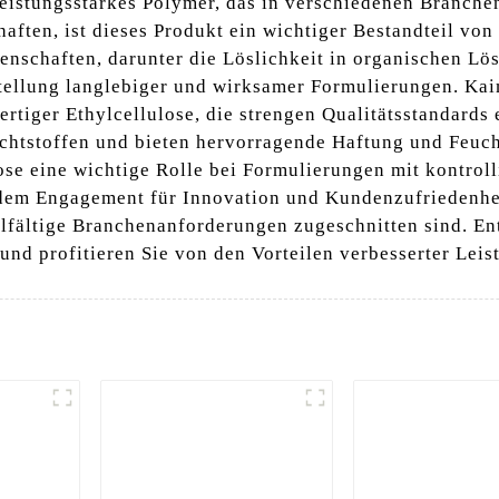
d leistungsstarkes Polymer, das in verschiedenen Branch
aften, ist dieses Produkt ein wichtiger Bestandteil vo
enschaften, darunter die Löslichkeit in organischen Lö
rstellung langlebiger und wirksamer Formulierungen. Kai
ertiger Ethylcellulose, die strengen Qualitätsstandards
ichtstoffen und bieten hervorragende Haftung und Feuch
ose eine wichtige Rolle bei Formulierungen mit kontroll
 dem Engagement für Innovation und Kundenzufriedenhei
elfältige Branchenanforderungen zugeschnitten sind. Ent
 und profitieren Sie von den Vorteilen verbesserter Leis