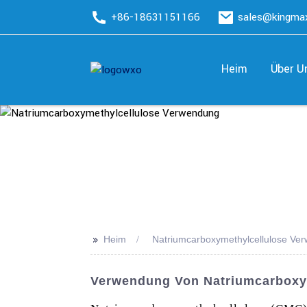
+86-18631151166
sales@kingm
Heim
Über U
>>
Heim
Natriumcarboxymethylcellulose Ve
Verwendung Von Natriumcarboxyme