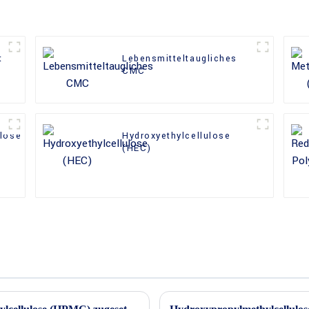
t
Lebensmitteltaugliches
CMC
ulose
Hydroxyethylcellulose
(HEC)