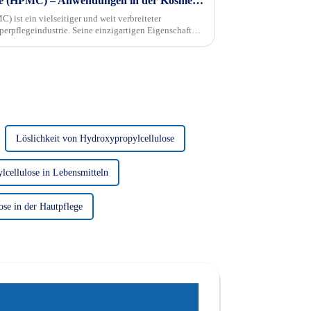
Hydroxypropylmethylcellulose (HPMC) – Anwendungen in der Kosmetik und Körperpflege
ist ein vielseitiger und weit verbreiteter
perpflegeindustrie. Seine einzigartigen Eigenschaften,
ttel, Emulgator oder... zu wirken, zeichnen HPMC aus.
Löslichkeit von Hydroxypropylcellulose
cellulose in Lebensmitteln
se in der Hautpflege