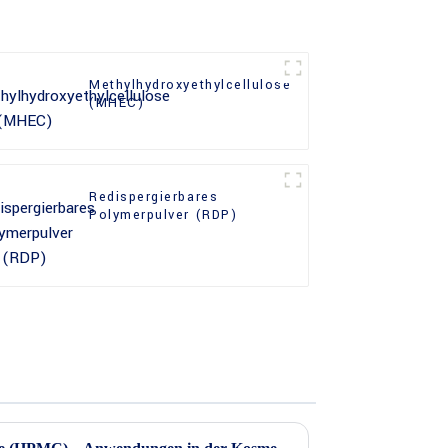
Methylhydroxyethylcellulose
(MHEC)
Redispergierbares
Polymerpulver (RDP)