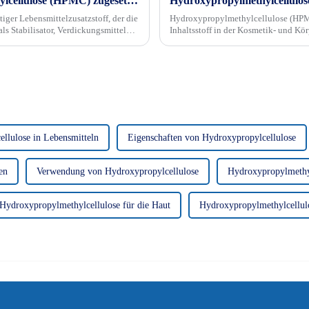
Warum wird Speiseeis Hydroxypropylmethylcellulose (HPMC) zugesetzt?
iger Lebensmittelzusatzstoff, der die
Hydroxypropylmethylcellulose (HPMC) 
als Stabilisator, Verdickungsmittel
Inhaltsstoff in der Kosmetik- und Kör
wie die Fähigkeit, als Verdickungsmi
llulose in Lebensmitteln
Eigenschaften von Hydroxypropylcellulose
en
Verwendung von Hydroxypropylcellulose
Hydroxypropylmethyl
Hydroxypropylmethylcellulose für die Haut
Hydroxypropylmethylcellulo