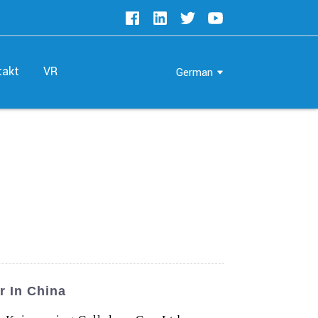
takt
VR
German
r In China