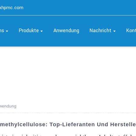
axhpmc.com
ns
Produkte
Anwendung
Nachricht
Kon
rwendung
thylcellulose: Top-Lieferanten Und Herstelle