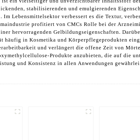
t ein vielseitiger und unverzichtbarer Inhaltsstoff de
ickenden, stabilisierenden und emulgierenden Eigensch
m Lebensmittelsektor verbessert es die Textur, verbess
armaindustrie profitiert von CMCs Rolle bei der Arzneim
seiner hervorragenden Gelbildungseigenschaften. Darüb
tät häufig in Kosmetika und Körperpflegeprodukten eing
erarbeitbarkeit und verlängert die offene Zeit von Mörte
oxymethylcellulose-Produkte anzubieten, die auf die u
istung und Konsistenz in allen Anwendungen gewährleist