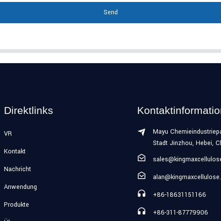
Send
Direktlinks
Kontaktinformati
Mayu Chemieindustriepa
VR
Stadt Jinzhou, Hebei, C
Kontakt
sales@kingmaxcellulo
Nachricht
alan@kingmaxcellulose
Anwendung
+86-18631151166
Produkte
+86-311-87779906