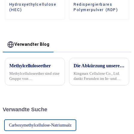
Hydroxyethylcellulose
Redispergierbares
(HEC)
Polymerpulver (RDP)
Verwandter Blog
Methylcelluloseether
Die Abkürzung unseres Unternehmens auf dem internationalen Markt lautet „KINGMAX CELLULOSE“.
Methylcelluloseether sind eine
Kingmax Cellulose Co., Ltd.
Gruppe von
dankt Freunden im In- und
Cellulosederivaten, die durch
Ausland für die Unterstützung
die Einführung von
und Liebe der Kemaoxing
Methylgruppen in das
Company. Wir haben im Jahr
Celluloserückgrat chemisch
2023 Großes erreicht, aber auch
modifiziert werden. Diese
viele Fragen und Verwirrungen
Verwandte Suche
Derivate sind bekannt für ihre
erhalten ...
wasserlösliche...
Carboxymethylcellulose-Natriumsalz