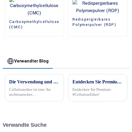
Redispergierbares
Carboxymethylcellulose
Polymerpulver (RDP)
(CMC)
Verwandter Blog
Die Verwendung und Rolle von Celluloseether in verschiedenen Baumaterialien
Entdecken Sie Premium #CelluloseEther!
Celluloseether ist eine Art
Entdecken Sie Premium
nichtionisches
#CelluloseEther!
halbsynthetisches Polymer mit
Wasser- und
Lösungsmittellöslichkeit, das
in verschiedenen Branchen
unterschiedliche Rollen spielt,
Verwandte Suche
beispielsweise in der
chemischen Baustoffindustrie.