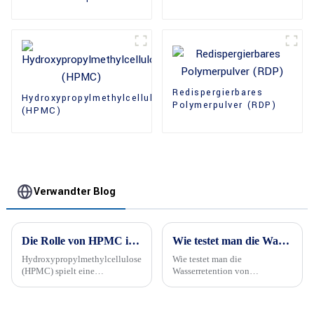
Redispergierbares
Hydroxypropylmethylcellulose
Polymerpulver (RDP)
(HPMC)
Verwandter Blog
Die Rolle von HPMC in Trockenmörtel
Wie testet man die Wasserretention von Hydroxypropylmethylcellulose?
Hydroxypropylmethylcellulose
Wie testet man die
(HPMC) spielt eine
Wasserretention von
entscheidende Rolle in
Hydroxypropylmethylcellulose?
Trockenmörtelmischungen und
trägt zur Gesamtleistung und