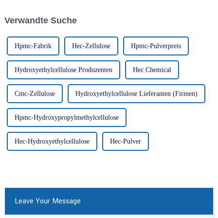
Verarbeitbarkeit des Mörtels
bei. Hier sind einige wichtige
Verwandte Suche
Rollen von HPMC in ...
Hpmc-Fabrik
Hec-Zellulose
Hpmc-Pulverpreis
Hydroxyethylcellulose Produzenten
Hec Chemical
Cmc-Zellulose
Hydroxyethylcellulose Lieferanten (Firmen)
Hpmc-Hydroxypropylmethylcellulose
Hec-Hydroxyethylcellulose
Hec-Pulver
Leave Your Message