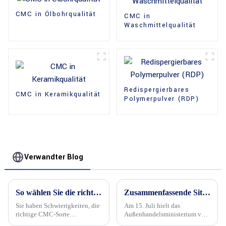
CMC in Ölbohrqualität
CMC in
Waschmittelqualität
Redispergierbares
CMC in Keramikqualität
Polymerpulver (RDP)
Verwandter Blog
So wählen Sie die richtige CMC-Qualität für Ihre spezifische Anwendung aus
Zusammenfassende Sitzung -2024 Kingmax Ministerium für Außenhandel
Sie haben Schwierigkeiten, die
Am 15. Juli hielt das
richtige CMC-Sorte
Außenhandelsministerium von
auszuwählen? Erfahren Sie, wie
Kingmax seine jährliche