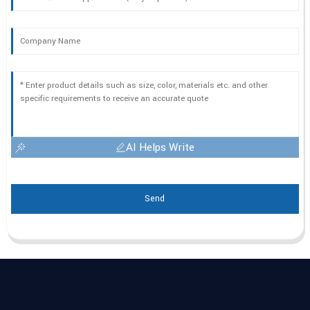
AI Helps Write
Send