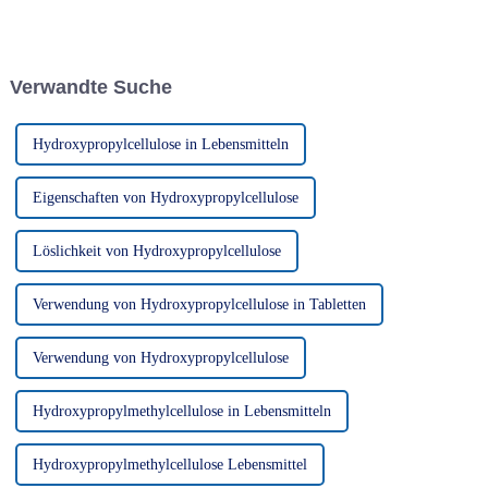
sich Viskosität,
Abschlusssitzung ab. Zu den an
Substitutionsgrad und Reinheit
der Sitzung beteiligten
auf die Leistung in Keramik,
Abteilungen gehörten die
Lebensmitteln, Pharmazeutika
Geschäftsabteilung, die
Verwandte Suche
und mehr auswirken.
Abteilung für Netzwerkbetrieb
usw.
Hydroxypropylcellulose in Lebensmitteln
Eigenschaften von Hydroxypropylcellulose
Löslichkeit von Hydroxypropylcellulose
Verwendung von Hydroxypropylcellulose in Tabletten
Verwendung von Hydroxypropylcellulose
Hydroxypropylmethylcellulose in Lebensmitteln
Hydroxypropylmethylcellulose Lebensmittel