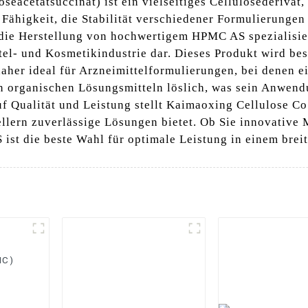
acetatsuccinat) ist ein vielseitiges Cellulosederivat,
Fähigkeit, die Stabilität verschiedener Formulierungen 
 die Herstellung von hochwertigem HPMC AS spezialisier
tel- und Kosmetikindustrie dar. Dieses Produkt wird bes
daher ideal für Arzneimittelformulierungen, bei denen e
n organischen Lösungsmitteln löslich, was sein Anwen
uf Qualität und Leistung stellt Kaimaoxing Cellulose Co
tellern zuverlässige Lösungen bietet. Ob Sie innovativ
ist die beste Wahl für optimale Leistung in einem br
MC)