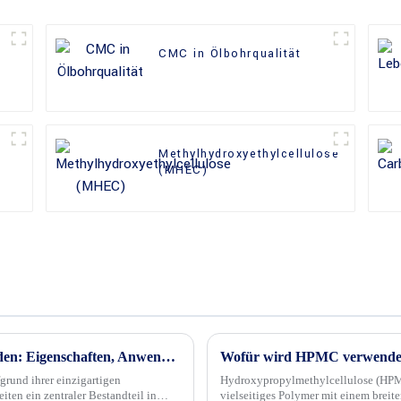
CMC in Ölbohrqualität
Methylhydroxyethylcellulose
(MHEC)
Die Vielseitigkeit von HPMC-Pulver erkunden: Eigenschaften, Anwendungen und Herstellungsprozess
Wofür wird HPMC verwende
rund ihrer einzigartigen
Hydroxypropylmethylcellulose (HPMC
en ein zentraler Bestandteil in
vielseitiges Polymer mit einem bre