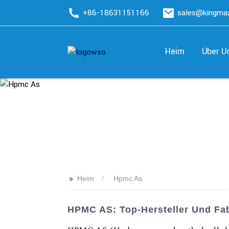
+86-18631151166
sales@kingm
Heim
Über U
>>
Heim
Hpmc As
HPMC AS: Top-Hersteller Und Fa