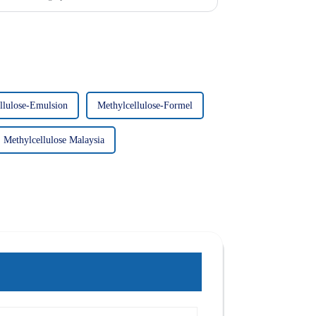
eten von HPMC gehören:
llulose-Emulsion
Methylcellulose-Formel
Methylcellulose Malaysia