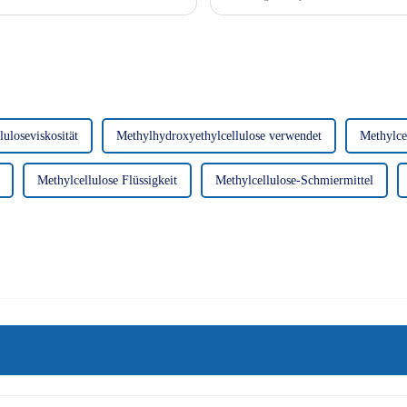
 der Welt...
Zu den häufigsten Anwendungsgebi
luloseviskosität
Methylhydroxyethylcellulose verwendet
Methylce
Methylcellulose Flüssigkeit
Methylcellulose-Schmiermittel