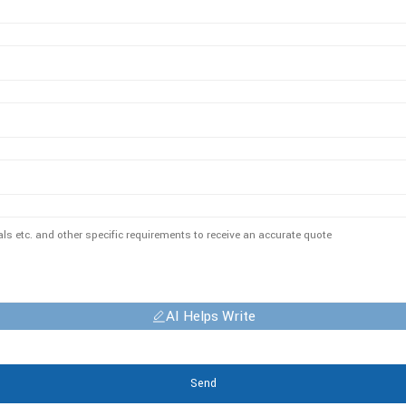
AI Helps Write
Send