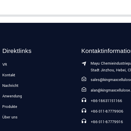
Direktlinks
Kontaktinformati
Mayu Chemieindustriepa
VR
Stadt Jinzhou, Hebei, C
Kontakt
sales@kingmaxcellulo
Nachricht
alan@kingmaxcellulose
Anwendung
+86-18631151166
Produkte
+86-311-87779906
Über uns
+86-311-87779916