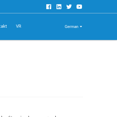
takt
VR
German