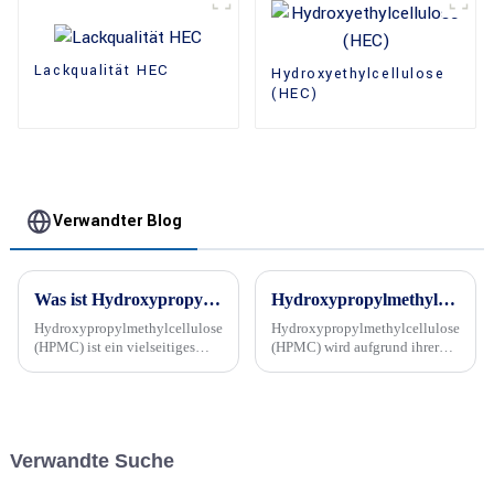
Lackqualität HEC
Hydroxyethylcellulose
(HEC)
Verwandter Blog
Was ist Hydroxypropylmethylcellulose
Hydroxypropylmethylcellulose wird häufig in der Malerei verwendet
Hydroxypropylmethylcellulose
Hydroxypropylmethylcellulose
(HPMC) ist ein vielseitiges
(HPMC) wird aufgrund ihrer
Polymer, das aus Cellulose
einzigartigen Eigenschaften,
gewonnen wird, einem
die die Gesamtleistung und
natürlichen Polymer, das in
Qualität von Farben verbessern,
Pflanzenzellwänden vorkommt.
häufig in der Farben- und
Lackindustrie verwendet.
Verwandte Suche