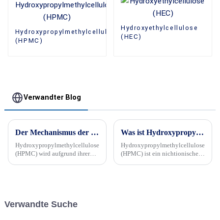
Hydroxyethylcellulose
Hydroxypropylmethylcellulose
(HEC)
(HPMC)
Verwandter Blog
Der Mechanismus der Verzögerung der Zementhydratation durch Hydroxypropylmethylcellulose
Was ist Hydroxypropylmethylcellulose?
Hydroxypropylmethylcellulose
Hydroxypropylmethylcellulose
(HPMC) wird aufgrund ihrer
(HPMC) ist ein nichtionischer
Fähigkeit, die rheologischen
Celluloseether, der in
Eigenschaften und die
zahlreichen Branchen häufig
Leistung der … zu verändern,
als Verdickungsmittel,
häufig in Baumaterialien,
Bindemittel, Filmbildner und
einschließlich zementbasierten
Suspensionsmittel verwendet
Verwandte Suche
Formulierungen, verwendet.
wird.