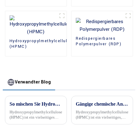
Redispergierbares
Hydroxypropylmethylcellulose
Polymerpulver (RDP)
(HPMC)
Verwandter Blog
So mischen Sie Hydroxypropylmethylcellulose (HPMC)
Gängige chemische Anwendungen von Hydroxypropylmethylcellulose (HPMC) im Alltag
Hydroxypropylmethylcellulose
Hydroxypropylmethylcellulose
(HPMC) ist ein vielseitiges
(HPMC) ist ein vielseitiges,
Polymer, das in vielen
ungiftiges und biologisch
Branchen wie der Baubranche,
abbaubares Polymer, das häufig
der Pharmaindustrie und der
in chemischen Produkten des