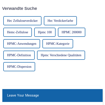
Körperpflege verwendet wird.
täglichen Bedarfs verwendet
wird. Es ist bekannt für seine
Verwandte Suche
hervorragende
Wasserspeicherung,
Verdickung und Emulgierung...
Hec Zelluloseverdicker
Hec Verdickerfarbe
Hemc-Zellulose
Hpmc 100
HPMC 200000
HPMC-Anwendungen
HPMC-Kategorie
HPMC-Definition
Hpmc Verschiedene Qualitäten
HPMC-Dispersion
Leave Your Message