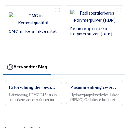
Redispergierbares
CMC in Keramikqualität
Polymerpulver (RDP)
Verwandter Blog
Erforschung der besonderen Eigenschaften von Kaimaoxing HPMC E15 in Formulierungen
Zusammenhang zwischen der Methode zum Verkleben von Keramikfliesen und dem HPMC-Celluloseether-Gehalt im Keramikfliesenkleber
Kaimaoxing HPMC E15 ist ein
Hydroxypropylmethylcellulose
bemerkenswerter Anbieter im
(HPMC)-Celluloseether ist ein
Bereich der
wichtiger Bestandteil von
Hydroxypropylmethylcellulose
Fliesenklebern und beeinflusst
(HPMC) und zeichnet sich
deren Leistung maßgeblich.
durch einzigartige
Die Methode zum Verkleben
Eigenschaften aus. Dieser
von Fliesen und deren Inhalt...