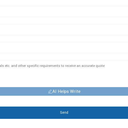
AI Helps Write
Send