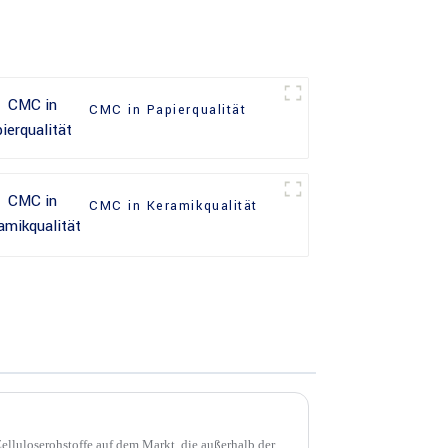
CMC in Papierqualität
CMC in Keramikqualität
Zelluloserohstoffe auf dem Markt, die außerhalb der