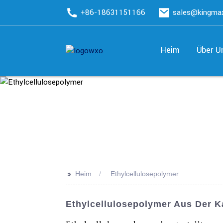
+86-18631151166
sales@kingm
Heim
Über U
>>
Heim
Ethylcellulosepolymer
Ethylcellulosepolymer Aus Der Ka