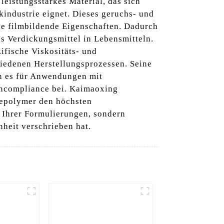
 leistungsstarkes Material, das sich
industrie eignet. Dieses geruchs- und
de filmbildende Eigenschaften. Dadurch
es Verdickungsmittel in Lebensmitteln.
ifische Viskositäts- und
hiedenen Herstellungsprozessen. Seine
en es für Anwendungen mit
tencompliance bei. Kaimaoxing
osepolymer den höchsten
t Ihrer Formulierungen, sondern
heit verschrieben hat.