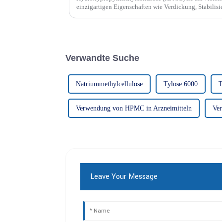
einzigartigen Eigenschaften wie Verdickung, Stabilis
filmbildender Wirkung in zahlreichen Branchen weit ver
Verwandte Suche
Natriummethylcellulose
Tylose 6000
T
Verwendung von HPMC in Arzneimitteln
Ve
Leave Your Message