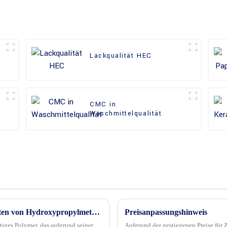
Lackqualität HEC
CMC in
Waschmittelqualität
Hauptanwendungen und Sicherheitsverhalten von Hydroxypropylmethylcellulose (HPMC)
Preisanpassungshinweis
iges Polymer, das aufgrund seiner
Aufgrund der gestiegenen Preise für 