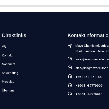
Direktlinks
Kontaktinformati
Mayu Chemieindustriepa
VR
Stadt Jinzhou, Hebei, C
Kontakt
sales@kingmaxcellulo
Nachricht
alan@kingmaxcellulose
Anwendung
+86-18631151166
Produkte
+86-311-87779906
Über uns
+86-311-87779916