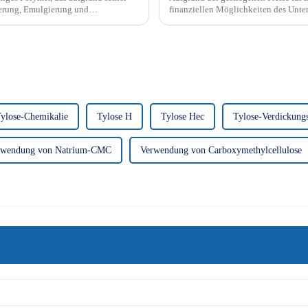
ierung, Emulgierung und
finanziellen Möglichkeiten des Unte
breitet ist.
USD/Tonne erhöhen, um qualitativ ho
ylose-Chemikalie
Tylose H
Tylose Hec
Tylose-Verdickungs
rwendung von Natrium-CMC
Verwendung von Carboxymethylcellulose