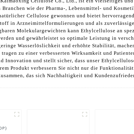
Kaimaoxing Cellulose Co., Ltd., ist ein vielseitiges und
 Branchen wie der Pharma-, Lebensmittel- und Kosmetik
atürlicher Cellulose gewonnen und bietet hervorragen
stoff in Arzneimittelformulierungen und als zuverlässig
gbaren Molekulargewichten kann Ethylcellulose an spez
erden und gewährleistet so optimale Leistung in versc
geringe Wasserlöslichkeit und erhöhte Stabilität, mach
nd tragen zu einer verbesserten Wirksamkeit und Patien
und Innovation und stellt sicher, dass unser Ethylcellul
erem Produkt verbessern Sie nicht nur die Funktionalitä
usammen, das sich Nachhaltigkeit und Kundenzufrieden
RDP)