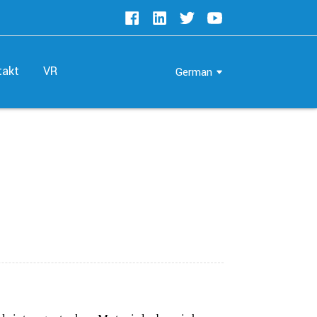
takt
VR
German