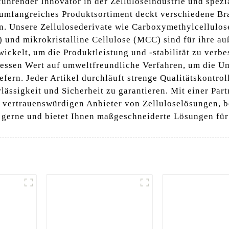
führender Innovator in der Zelluloseindustrie und spezia
 umfangreiches Produktsortiment deckt verschiedene Br
. Unsere Zellulosederivate wie Carboxymethylcellulo
und mikrokristalline Cellulose (MCC) sind für ihre a
ickelt, um die Produktleistung und -stabilität zu verbe
zessen Wert auf umweltfreundliche Verfahren, um die 
iefern. Jeder Artikel durchläuft strenge Qualitätskontro
ässigkeit und Sicherheit zu garantieren. Mit einer Par
n vertrauenswürdigen Anbieter von Zelluloselösungen, be
e gerne und bietet Ihnen maßgeschneiderte Lösungen fü