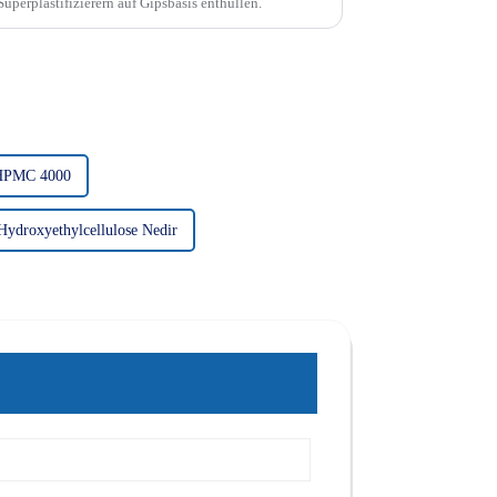
perplastifizierern auf Gipsbasis enthüllen.
HPMC 4000
Hydroxyethylcellulose Nedir