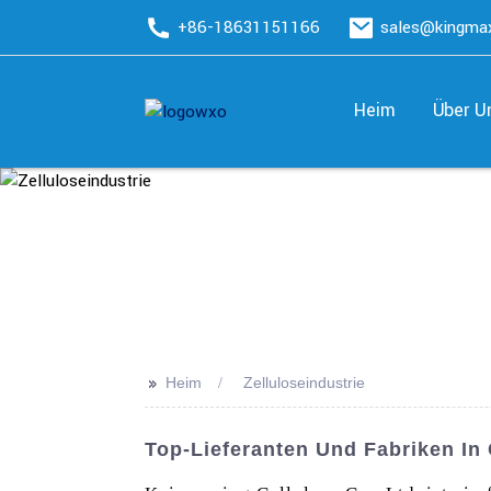
+86-18631151166
sales@kingm
Heim
Über U
>>
Heim
Zelluloseindustrie
Top-Lieferanten Und Fabriken In 