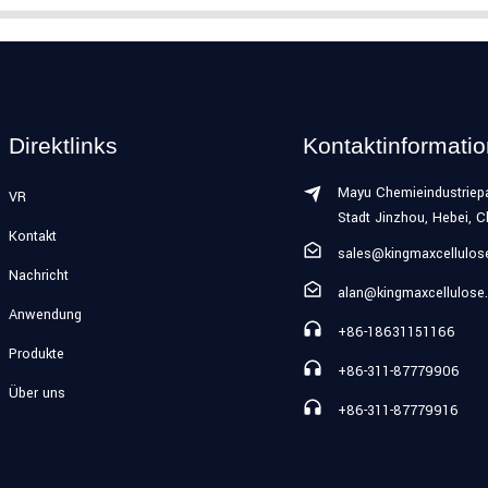
Direktlinks
Kontaktinformati
Mayu Chemieindustriepa
VR
Stadt Jinzhou, Hebei, C
Kontakt
sales@kingmaxcellulo
Nachricht
alan@kingmaxcellulose
Anwendung
+86-18631151166
Produkte
+86-311-87779906
Über uns
+86-311-87779916