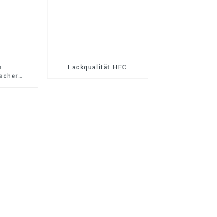
n
Lackqualität HEC
scher
t