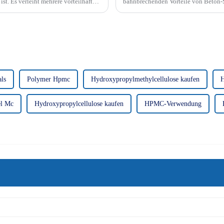
st. Es verleiht mehrere vorteilhafte
bahnbrechenden Vorteile von Beton-Su
ls
Polymer Hpmc
Hydroxypropylmethylcellulose kaufen
el Mc
Hydroxypropylcellulose kaufen
HPMC-Verwendung