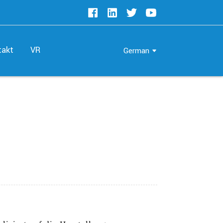
takt
VR
German