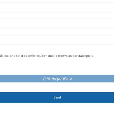
AI Helps Write
Send