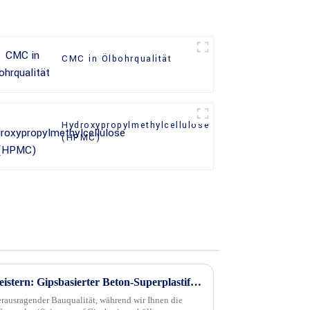
CMC in Ölbohrqualität
Hydroxypropylmethylcellulose
(HPMC)
Innovationen im Bauwesen meistern: Gipsbasierter Beton-Superplastifizierer entschlüsselt
erausragender Bauqualität, während wir Ihnen die