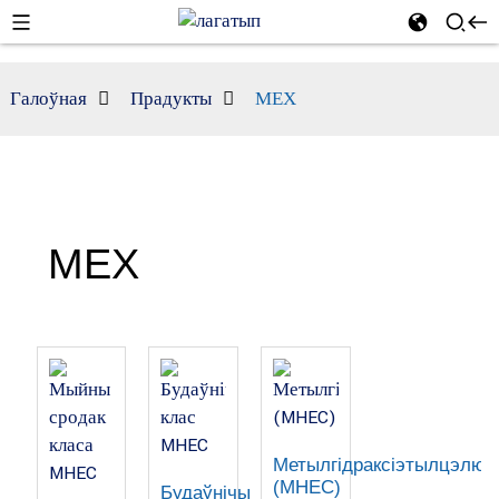
Галоўная
Прадукты
МЕХ
МЕХ
Метылгідраксіэтылцэлюл
(MHEC)
Будаўнічы