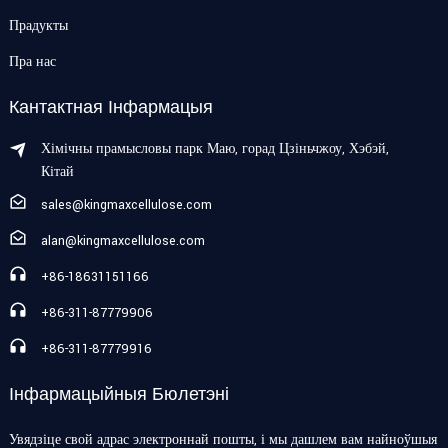
Прадукты
Пра нас
Кантактная Інфармацыя
Хімічны прамысловы парк Маю, горад Цзіньчжоу, Хэбэй,
Кітай
sales@kingmaxcellulose.com
alan@kingmaxcellulose.com
+86-18631151166
+86-311-87779906
+86-311-87779916
Інфармацыйныя Бюлетэні
Увядзіце свой адрас электроннай пошты, і мы дашлем вам найноўшыя