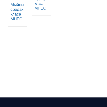
клас
Мыйны
MHEC
сродак
класа
MHEC