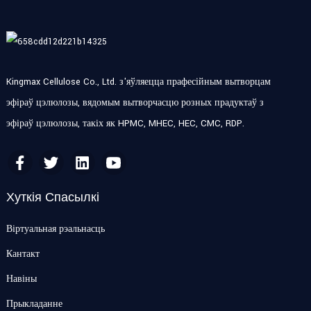
Kingmax Cellulose Co., Ltd. з'яўляецца прафесійным вытворцам
эфіраў цэлюлозы, вядомым вытворчасцю розных прадуктаў з
эфіраў цэлюлозы, такіх як HPMC, MHEC, HEC, CMC, RDP.
Хуткія Спасылкі
Віртуальная рэальнасць
Кантакт
Навіны
Прыкладанне