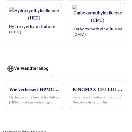
Hydroxyethylcellulose
Carboxymethylcellulose
(HEC)
(CMC)
Verwandter Blog
Wie verbessert HPMC Mörtel?
KINGMAX CELLULOSE verbessert die Rissbeständigkeit
Hydroxypropylmethylcellulose
Kingmax-Zellulose bildet eine
(HPMC) ist ein vielseitiger
Netzwerkstruktur. Die
Zusatzstoff, der im Bauwesen,
Rissbeständigkeit des Kitts
insbesondere in
wurde deutlich verbessert.
Mörtelformulierungen, weit
verbreitet ist. Es verleiht
mehrere vorteilhafte