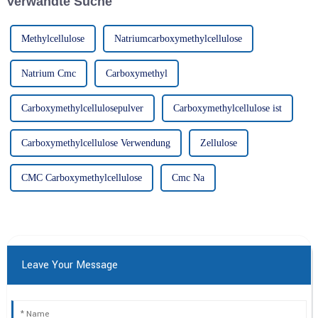
Verwandte Suche
Eigenschaften, die die Leistung
verbessern...
Methylcellulose
Natriumcarboxymethylcellulose
Natrium Cmc
Carboxymethyl
Carboxymethylcellulosepulver
Carboxymethylcellulose ist
Carboxymethylcellulose Verwendung
Zellulose
CMC Carboxymethylcellulose
Cmc Na
Leave Your Message