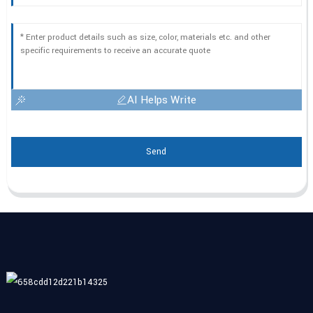
AI Helps Write
Send