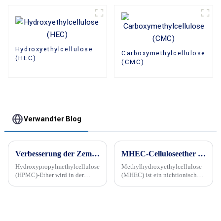
Hydroxyethylcellulose
Carboxymethylcellulose
(HEC)
(CMC)
Verwandter Blog
Verbesserung der Zementschlammleistung durch HPMC-Ether
MHEC-Celluloseether verzögert den Zementhydratationsmechanismus
Hydroxypropylmethylcellulose
Methylhydroxyethylcellulose
(HPMC)-Ether wird in der
(MHEC) ist ein nichtionischer
Bauindustrie häufig verwendet,
Celluloseether, der häufig in
um die Leistung von
Baumaterialien, insbesondere
Zementschlämmen zu
in zementbasierten Produkten,
verbessern.
verwendet wird. Eine seiner
wichtigsten Funktionen in