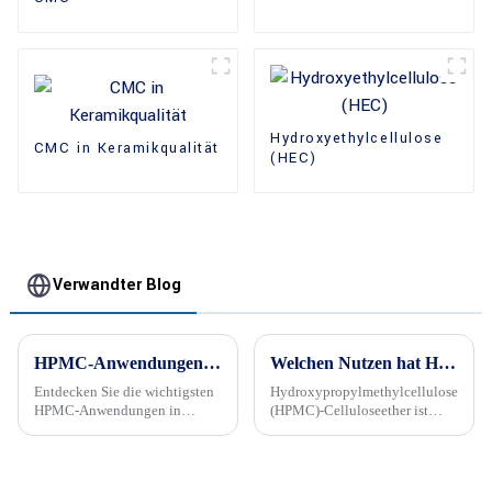
Hydroxyethylcellulose
CMC in Keramikqualität
(HEC)
Verwandter Blog
HPMC-Anwendungen in Waschmitteln
Welchen Nutzen hat HPMC-Celluloseether in der Kosmetik?
Entdecken Sie die wichtigsten
Hydroxypropylmethylcellulose
HPMC-Anwendungen in
(HPMC)-Celluloseether ist
Waschmittelformulierungen
aufgrund seiner einzigartigen
und warum Kingmax Cellulose
Eigenschaften ein vielseitiger
ein zuverlässiger Lieferant
Inhaltsstoff, der in der
hochwertiger Celluloseether für
Kosmetikindustrie weit