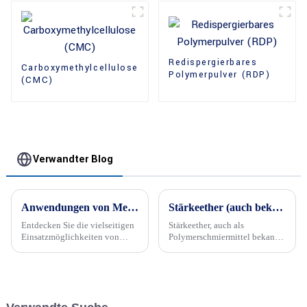
Redispergierbares
Carboxymethylcellulose
Polymerpulver (RDP)
(CMC)
Verwandter Blog
Anwendungen von Methylhydroxyethylcellulose (MHEC)
​Stärkeether (auch bekannt als Polymerschmiermittel)
Entdecken Sie die vielseitigen
Stärkeether, auch als
Einsatzmöglichkeiten von
Polymerschmiermittel bekannt,
Methylhydroxyethylcellulose
sind in vielen Industriezweigen
(MHEC) in verschiedenen
ein wesentlicher Bestandteil.
Branchen. Von der
Verbesserung von
Fliesenklebern und Farben bis
hin zur Verbesserung von