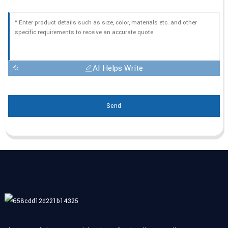
AI Helps Write
Send