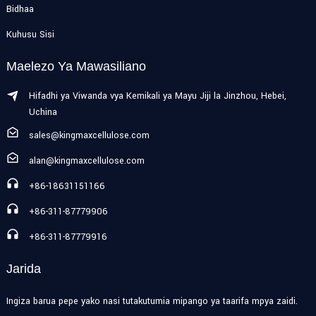
Bidhaa
Kuhusu Sisi
Maelezo Ya Mawasiliano
Hifadhi ya Viwanda vya Kemikali ya Mayu Jiji la Jinzhou, Hebei,
Uchina
sales@kingmaxcellulose.com
alan@kingmaxcellulose.com
+86-18631151166
+86-311-87779906
+86-311-87779916
Jarida
Ingiza barua pepe yako nasi tutakutumia mipango ya taarifa mpya zaidi.