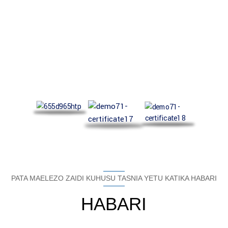
CHETI CHETU
ISO9001, ISO14001, ISO18001, REACH. (Ikiwa unahitaji vyeti vyetu, tafadhali
wasiliana nasi)
PATA MAELEZO ZAIDI KUHUSU TASNIA YETU KATIKA HABARI
HABARI