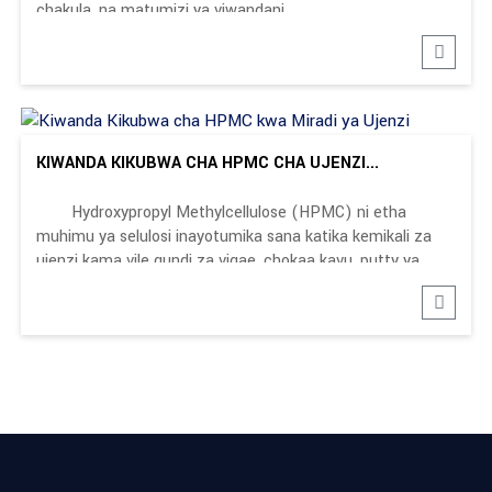
chakula, na matumizi ya viwandani.
KIWANDA KIKUBWA CHA HPMC CHA UJENZI...
Hydroxypropyl Methylcellulose (HPMC) ni etha
muhimu ya selulosi inayotumika sana katika kemikali za
ujenzi kama vile gundi za vigae, chokaa kavu, putty ya
ukutani, na bidhaa zinazotegemea saruji.