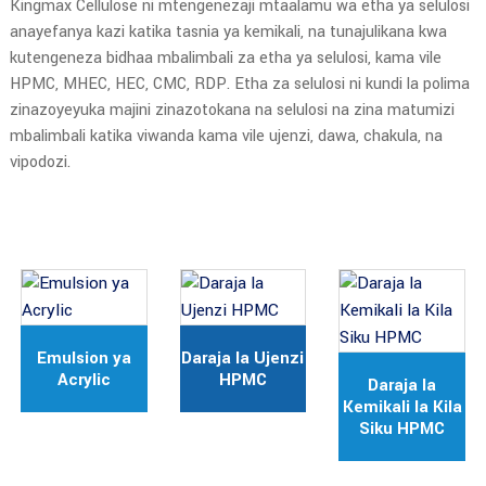
Kingmax Cellulose ni mtengenezaji mtaalamu wa etha ya selulosi
anayefanya kazi katika tasnia ya kemikali, na tunajulikana kwa
kutengeneza bidhaa mbalimbali za etha ya selulosi, kama vile
HPMC, MHEC, HEC, CMC, RDP. Etha za selulosi ni kundi la polima
zinazoyeyuka majini zinazotokana na selulosi na zina matumizi
mbalimbali katika viwanda kama vile ujenzi, dawa, chakula, na
vipodozi.
Emulsion ya
Daraja la Ujenzi
Acrylic
HPMC
Daraja la
Kemikali la Kila
Siku HPMC