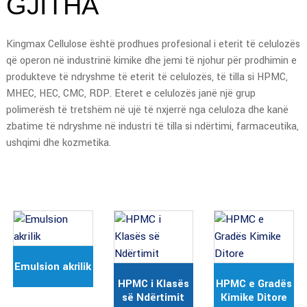
GJITHA
Kingmax Cellulose është prodhues profesional i eterit të celulozës
që operon në industrinë kimike dhe jemi të njohur për prodhimin e
produkteve të ndryshme të eterit të celulozës, të tilla si HPMC,
MHEC, HEC, CMC, RDP. Eteret e celulozës janë një grup
polimerësh të tretshëm në ujë të nxjerrë nga celuloza dhe kanë
zbatime të ndryshme në industri të tilla si ndërtimi, farmaceutika,
ushqimi dhe kozmetika.
Emulsion akrilik
HPMC i Klasës
HPMC e Gradës
së Ndërtimit
Kimike Ditore