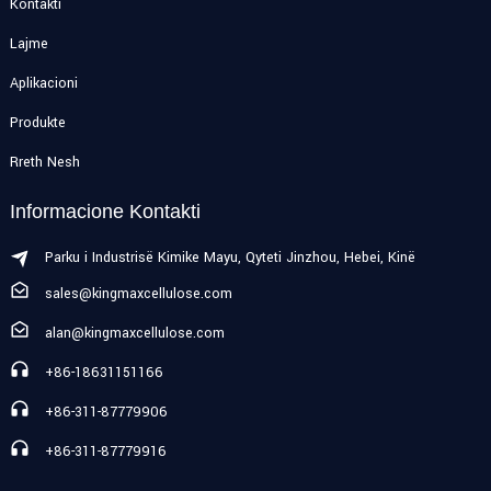
Kontakti
Lajme
Aplikacioni
Produkte
Rreth Nesh
Informacione Kontakti
Parku i Industrisë Kimike Mayu, Qyteti Jinzhou, Hebei, Kinë
sales@kingmaxcellulose.com
alan@kingmaxcellulose.com
+86-18631151166
+86-311-87779906
+86-311-87779916