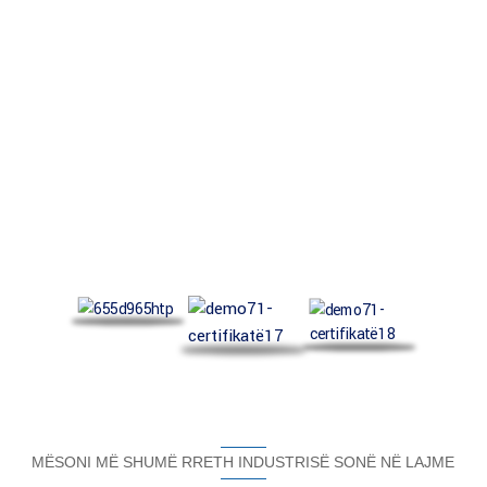
NE NJIHEMI NGA SHUMË ORGANIZATA NË TË GJITHË BOTËN
CERTIFIKATË JONË
ISO9001, ISO14001, ISO18001, REACH. (Nëse keni nevojë për certifikatat
tona, ju lutemi na kontaktoni)
MËSONI MË SHUMË RRETH INDUSTRISË SONË NË LAJME