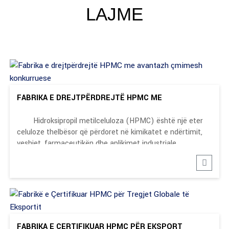
LAJME
FABRIKA E DREJTPËRDREJTË HPMC ME
KONKURRUESE ...
Hidroksipropil metilceluloza (HPMC) është një eter
celuloze thelbësor që përdoret në kimikatet e ndërtimit,
veshjet, farmaceutikën dhe aplikimet industriale.
FABRIKA E CERTIFIKUAR HPMC PËR EKSPORT