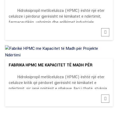
GLOBAL...
Hidroksipropil metilceluloza (HPMC) është një eter
celuloze i përdorur gjerësisht në kimikatet e ndërtimit,
farmaceutikën, ushqimin dhe aplikimet industriale.
FABRIKA HPMC ME KAPACITET TË MADH PËR
NDËRTIM...
Hidroksipropil metilceluloza (HPMC) është një eter
celuloze kritik që përdoret gjerësisht në kimikatet e
ndërtimit, siç janë ngjitësit e pllakave, llaçi i thatë, stukoja
e mureve dhe produktet me bazë çimentoje.