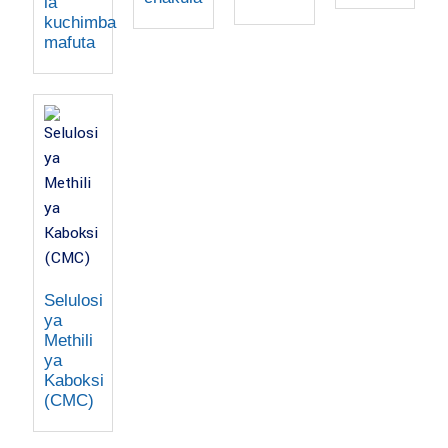
la
kuchimba
mafuta
Selulosi
ya
Methili
ya
Kaboksi
(CMC)