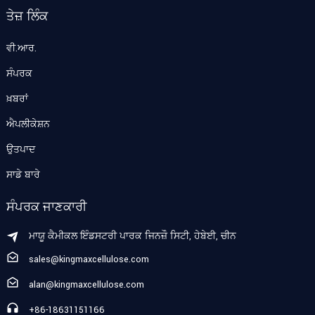
ਤੇਜ਼ ਲਿੰਕ
ਵੀ.ਆਰ.
ਸੰਪਰਕ
ਖ਼ਬਰਾਂ
ਐਪਲੀਕੇਸ਼ਨ
ਉਤਪਾਦ
ਸਾਡੇ ਬਾਰੇ
ਸੰਪਰਕ ਜਾਣਕਾਰੀ
ਮਾਯੂ ਕੈਮੀਕਲ ਇੰਡਸਟਰੀ ਪਾਰਕ ਜਿਨਜ਼ੌ ਸਿਟੀ, ਹੇਬੇਈ, ਚੀਨ
sales@kingmaxcellulose.com
alan@kingmaxcellulose.com
+86-18631151166