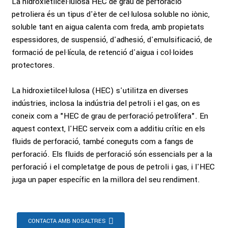
La hidroxietilcel·lulosa HEC de grau de perforació
petroliera és un tipus d'èter de cel·lulosa soluble no iònic,
soluble tant en aigua calenta com freda, amb propietats
espessidores, de suspensió, d'adhesió, d'emulsificació, de
formació de pel·lícula, de retenció d'aigua i col·loides
protectores.
La hidroxietilcel·lulosa (HEC) s'utilitza en diverses
indústries, inclosa la indústria del petroli i el gas, on es
coneix com a "HEC de grau de perforació petrolífera". En
aquest context, l'HEC serveix com a additiu crític en els
fluids de perforació, també coneguts com a fangs de
perforació. Els fluids de perforació són essencials per a la
perforació i el completatge de pous de petroli i gas, i l'HEC
juga un paper específic en la millora del seu rendiment.
CONTACTA AMB NOSALTRES