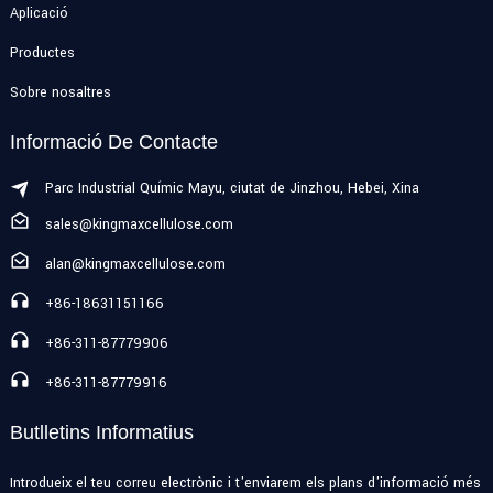
Aplicació
Productes
Sobre nosaltres
Informació De Contacte
Parc Industrial Químic Mayu, ciutat de Jinzhou, Hebei, Xina
sales@kingmaxcellulose.com
alan@kingmaxcellulose.com
+86-18631151166
+86-311-87779906
+86-311-87779916
Butlletins Informatius
Introdueix el teu correu electrònic i t'enviarem els plans d'informació més