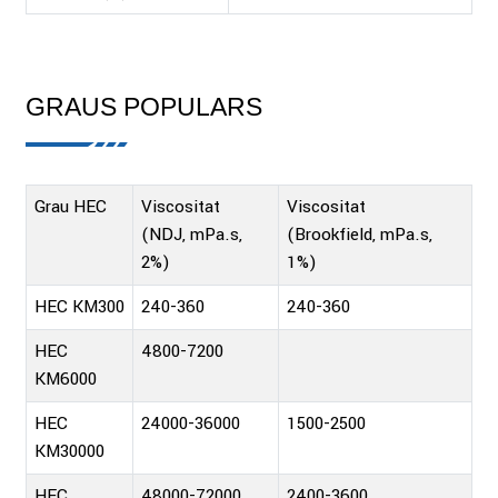
GRAUS POPULARS
Grau HEC
Viscositat
Viscositat
(NDJ, mPa.s,
(Brookfield, mPa.s,
2%)
1%)
HEC KM300
240-360
240-360
HEC
4800-7200
KM6000
HEC
24000-36000
1500-2500
KM30000
HEC
48000-72000
2400-3600