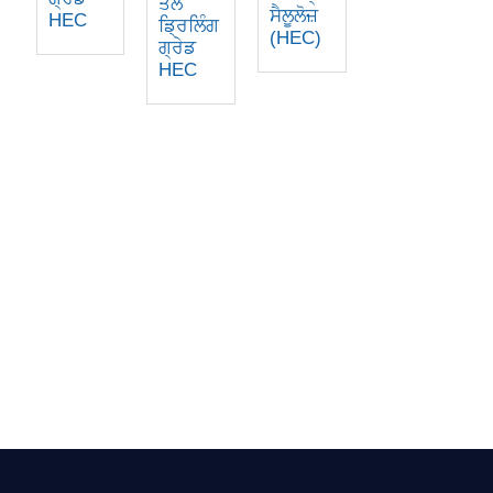
ਤੇਲ
ਸੈਲੂਲੋਜ਼
HEC
ਡ੍ਰਿਲਿੰਗ
(HEC)
ਗ੍ਰੇਡ
HEC