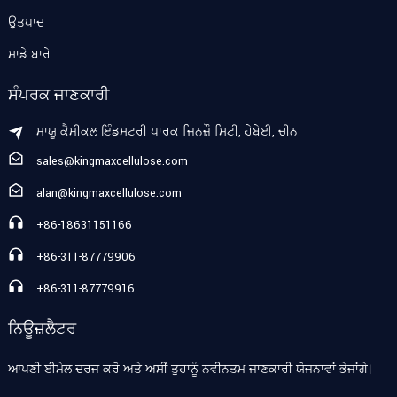
ਉਤਪਾਦ
ਸਾਡੇ ਬਾਰੇ
ਸੰਪਰਕ ਜਾਣਕਾਰੀ
ਮਾਯੂ ਕੈਮੀਕਲ ਇੰਡਸਟਰੀ ਪਾਰਕ ਜਿਨਜ਼ੌ ਸਿਟੀ, ਹੇਬੇਈ, ਚੀਨ
sales@kingmaxcellulose.com
alan@kingmaxcellulose.com
+86-18631151166
+86-311-87779906
+86-311-87779916
ਨਿਊਜ਼ਲੈਟਰ
ਆਪਣੀ ਈਮੇਲ ਦਰਜ ਕਰੋ ਅਤੇ ਅਸੀਂ ਤੁਹਾਨੂੰ ਨਵੀਨਤਮ ਜਾਣਕਾਰੀ ਯੋਜਨਾਵਾਂ ਭੇਜਾਂਗੇ।