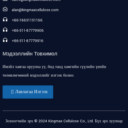
alan@kingmaxcellulose.com
+86-18631151166
+86-311-87779906
+86-311-87779916
Мэдээллийн Товхимол
Имэйл хаягаа оруулна уу, бид танд хамгийн сүүлийн үеийн
төлөвлөгөөний мэдээллийг илгээх болно.
Лавлагаа Илгээх
Зохиогчийн эрх © 2024 Kingmax Cellulose Co., Ltd. Бүх эрх хуулиар