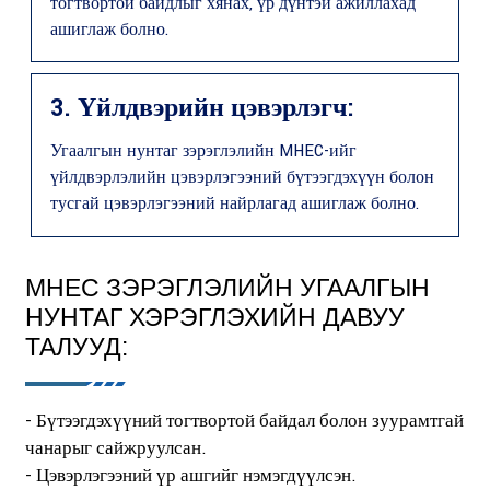
тогтвортой байдлыг хянах, үр дүнтэй ажиллахад
ашиглаж болно.
3. Үйлдвэрийн цэвэрлэгч:
Угаалгын нунтаг зэрэглэлийн MHEC-ийг
үйлдвэрлэлийн цэвэрлэгээний бүтээгдэхүүн болон
тусгай цэвэрлэгээний найрлагад ашиглаж болно.
MHEC ЗЭРЭГЛЭЛИЙН УГААЛГЫН
НУНТАГ ХЭРЭГЛЭХИЙН ДАВУУ
ТАЛУУД:
- Бүтээгдэхүүний тогтвортой байдал болон зуурамтгай
чанарыг сайжруулсан.
- Цэвэрлэгээний үр ашгийг нэмэгдүүлсэн.