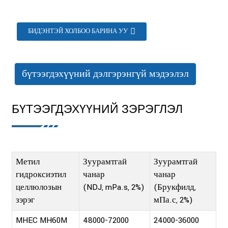
БИДЭНТЭЙ ХОЛБОО БАРИНА УУ
бүтээгдэхүүний дэлгэрэнгүй мэдээлэл
БҮТЭЭГДЭХҮҮНИЙ ЗЭРЭГЛЭЛ
Метил
Зуурамтгай
Зуурамтгай
гидроксиэтил
чанар
чанар
целлюлозын
(NDJ, mPa.s, 2%)
(Брукфилд,
зэрэг
мПа.с, 2%)
MHEC MH60M
48000-72000
24000-36000