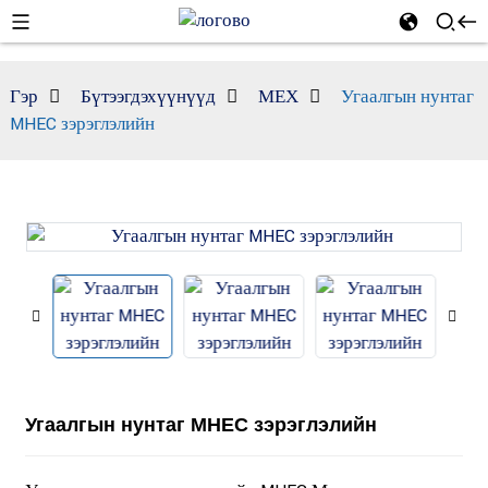
Гэр
Бүтээгдэхүүнүүд
МЕХ
Угаалгын нунтаг
MHEC зэрэглэлийн
Угаалгын нунтаг MHEC зэрэглэлийн