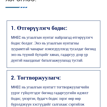
1. Өтгөрүүлэгч бодис:
MHEC нь угаалгын нунтаг найрлагад өтгөрүүлэгч
бодис болдог. Энэ нь угаалгын нунтагны
зуурамтгай чанарыг нэмэгдүүлэхэд тусалдаг бөгөөд
энэ нь түүний бүтцийг хянах, гадаргуу дээр үр
дүнтэй наалдахыг баталгаажуулахад тустай.
2. Тогтворжуулагч:
MHEC нь угаалгын нунтагт тогтворжуулагчийн
үүрэг гүйцэтгэдэг бөгөөд гадаргуугийн идэвхт
бодис, үнэртэн, будагч бодис зэрэг өөр өөр
бүрэлдэхүүн хэсгүүдийг салгахаас сэргийлж