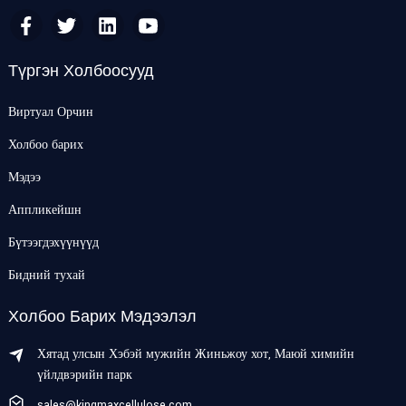
Түргэн Холбоосууд
Виртуал Орчин
Холбоо барих
Мэдээ
Аппликейшн
Бүтээгдэхүүнүүд
Бидний тухай
Холбоо Барих Мэдээлэл
Хятад улсын Хэбэй мужийн Жиньжоу хот, Маюй химийн
үйлдвэрийн парк
sales@kingmaxcellulose.com