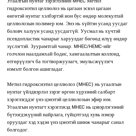
Угаалгын нунтаг зэрэглэлийн MHEC Метил
гидроксиэтил целлюлоз нь цагаан эсвэл цагаан
өнгөтэй нунтаг хэлбэртэй ион бус өндөр молекултай
целлюлозын полимер юм. Энэ нь хүйтэн усанд уусдаг
боловч халуун усанд уусдаггүй. Уусмал нь хүчтэй
псевдопластик чанарыг харуулдаг бөгөөд илүү өндөр
зүслэгтэй. Зуурамтгай чанар. MHEC/HEMC-ийг
голчлон наалдамхай бодис, хамгаалалтын коллоид,
өтгөрүүлэгч ба тогтворжуулагч, эмульсжүүлэгч
нэмэлт болгон ашигладаг.
Метил гидроксиэтил целлюлоз (MHEC) нь угаалгын
нунтаг үйлдвэрлэл зэрэг өргөн хүрээний салбарт
хэрэглэгддэг үнэ цэнэтэй целлюлозын эфир юм.
Угаалгын нунтагт хэрэглэхэд MHEC нь цэвэрлэгээний
бүтээгдэхүүний найрлага, гүйцэтгэлд хувь нэмэр
оруулдаг хэд хэдэн үнэ цэнэтэй шинж чанарыг санал
болгодог.