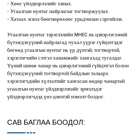
- Хөөс үйлдвэрлэлийг хянах.
- Угаалгын нунтаг найрлагыг тогтворжуулах.
- Хатаах эсвэл бөөгнөрөхөөс урьдчилан сэргийлэх.
Угаалгын нунтаг зэрэглэлийн MHEC нь цэвэрлэгээний
бүтээгдэхүүний найрлагад чухал үүрэг гүйцэтгэдэг
бөгөөд угаалгын нунтаг нь үр дүнтэй, тогтвортой,
хэрэглэгчийн сэтгэл ханамжийг хангахад тусалдаг.
Үүний шинж чанар нь цэвэрлэгээний гүйцэтгэл болон
бүтээгдэхүүний тогтвортой байдлын талаарх
хэрэглэгчдийн хүлээлтийг хангасан өндөр чанартай
угаалгын нунтаг үйлдвэрлэхийг эрмэлздэг
үйлдвэрлэгчдэд үнэ цэнэтэй нэмэлт болдог.
САВ БАГЛАА БООДОЛ: