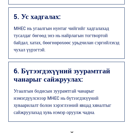
5. Ус хадгалах:
MHEC нь угаалгын нунтаг чийгийг хадгалахад
тусалдаг бөгөөд энэ нь найрлагын тогтвортой
байдал, хатах, бөөгнөрөхөөс урьдчилан сэргийлэхэд
чухал үүрэгтэй.
6. Бүтээгдэхүүний зуурамтгай
чанарыг сайжруулах:
Угаалгын бодисын зуурамтгай чанарыг
нэмэгдүүлснээр MHEC нь бүтээгдэхүүний
хуваарилалт болон хэрэглээний явцад хяналтыг
сайжруулахад хувь нэмэр оруулж чадна.