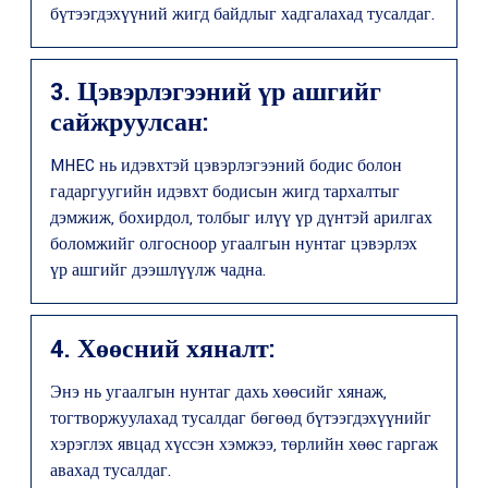
бүтээгдэхүүний жигд байдлыг хадгалахад тусалдаг.
3. Цэвэрлэгээний үр ашгийг
сайжруулсан:
MHEC нь идэвхтэй цэвэрлэгээний бодис болон
гадаргуугийн идэвхт бодисын жигд тархалтыг
дэмжиж, бохирдол, толбыг илүү үр дүнтэй арилгах
боломжийг олгосноор угаалгын нунтаг цэвэрлэх
үр ашгийг дээшлүүлж чадна.
4. Хөөсний хяналт:
Энэ нь угаалгын нунтаг дахь хөөсийг хянаж,
тогтворжуулахад тусалдаг бөгөөд бүтээгдэхүүнийг
хэрэглэх явцад хүссэн хэмжээ, төрлийн хөөс гаргаж
авахад тусалдаг.