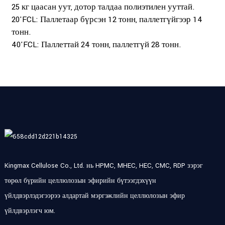
25 кг цаасан уут, дотор талдаа полиэтилен ууттай.
20'FCL: Паллетаар бүрсэн 12 тонн, паллетгүйгээр 14
тонн.
40'FCL: Паллеттай 24 тонн, паллетгүй 28 тонн.
Kingmax Cellulose Co., Ltd. нь HPMC, MHEC, HEC, CMC, RDP зэрэг
төрөл бүрийн целлюлозын эфирийн бүтээгдэхүүн
үйлдвэрлэдэгээрээ алдартай мэргэжлийн целлюлозын эфир
үйлдвэрлэгч юм.