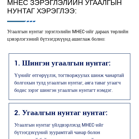
MHEC ЗЭРЭГЛЭЛИЙН УГААЛГЫН
НУНТАГ ХЭРЭГЛЭЭ:
Угаалгын нунтаг зэрэглэлийн MHEC-ийг дараах төрлийн
цэвэрлэгээний бүтээгдэхүүнд ашиглаж болно:
1. Шингэн угаалгын нунтаг:
Үүнийг өтгөрүүлэх, тогтворжуулах шинж чанартай
болгохын тулд угаалгын нунтаг, аяга таваг угаагч
бодис зэрэг шингэн угаалгын нунтагт нэмдэг.
2. Угаалгын нунтаг нунтаг:
Угаалгын нунтаг үйлдвэрлэхэд MHEC-ийг
бүтээгдэхүүний зуурамтгай чанар болон