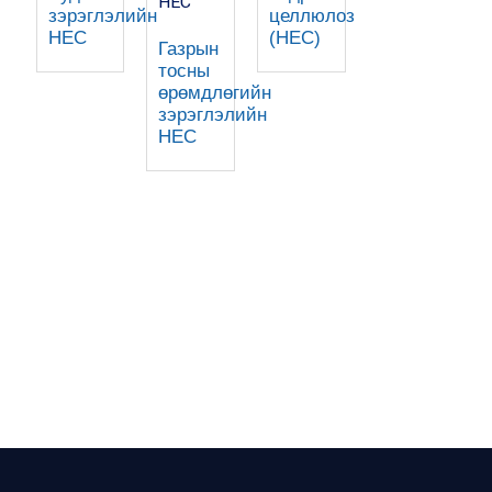
зэрэглэлийн
целлюлоз
HEC
(HEC)
Газрын
тосны
өрөмдлөгийн
зэрэглэлийн
HEC