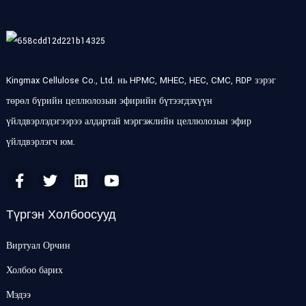
Kingmax Cellulose Co., Ltd. нь HPMC, MHEC, HEC, CMC, RDP зэрэг
төрөл бүрийн целлюлозын эфирийн бүтээгдэхүүн
үйлдвэрлэдэгээрээ алдартай мэргэжлийн целлюлозын эфир
үйлдвэрлэгч юм.
Түргэн Холбоосууд
Виртуал Орчин
Холбоо барих
Мэдээ