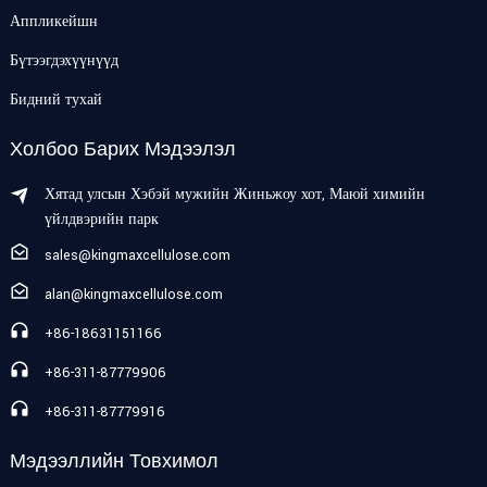
Аппликейшн
Бүтээгдэхүүнүүд
Бидний тухай
Холбоо Барих Мэдээлэл
Хятад улсын Хэбэй мужийн Жиньжоу хот, Маюй химийн
үйлдвэрийн парк
sales@kingmaxcellulose.com
alan@kingmaxcellulose.com
+86-18631151166
+86-311-87779906
+86-311-87779916
Мэдээллийн Товхимол