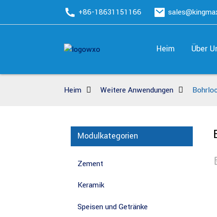
+86-18631151166
sales@kingm
Heim
Über U
Heim
Weitere Anwendungen
Bohrlo
Modulkategorien
Zement
Keramik
Speisen und Getränke