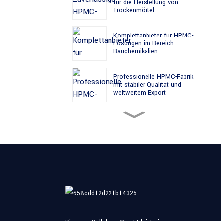
für die Herstellung von
Trockenmörtel
Komplettanbieter für HPMC-
Lösungen im Bereich
Bauchemikalien
Professionelle HPMC-Fabrik
mit stabiler Qualität und
weltweitem Export
HPMC-Großhandelsfabrik für
Bauchemikalienhersteller
Führendes HPMC-Werk für
die Celluloseether-
Produktion
Zertifizierte HPMC-Fabrik für
globale Baustoffmärkte