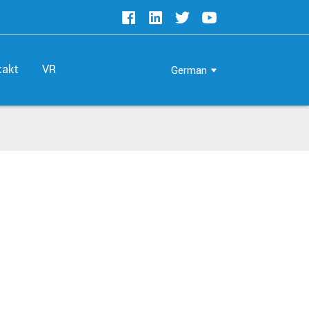
takt
VR
German