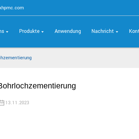
axhpmc.com
ns
Produkte
Anwendung
Nachricht
Kon
chzementierung
Bohrlochzementierung
13.11.2023