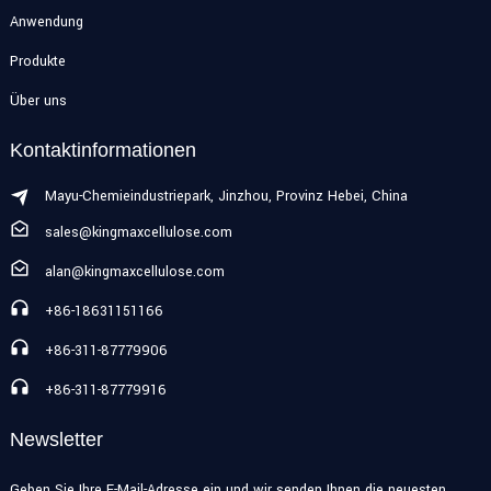
Anwendung
Produkte
Über uns
Kontaktinformationen
Mayu-Chemieindustriepark, Jinzhou, Provinz Hebei, China
sales@kingmaxcellulose.com
alan@kingmaxcellulose.com
+86-18631151166
+86-311-87779906
+86-311-87779916
Newsletter
Geben Sie Ihre E-Mail-Adresse ein und wir senden Ihnen die neuesten