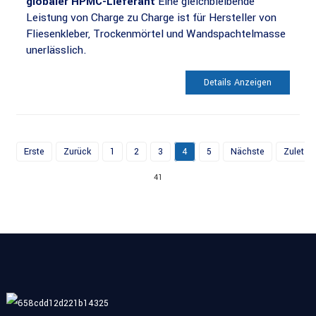
globaler HPMC-Lieferant
Eine gleichbleibende
Leistung von Charge zu Charge ist für Hersteller von
Fliesenkleber, Trockenmörtel und Wandspachtelmasse
unerlässlich.
Details Anzeigen
Erste
Zurück
1
2
3
4
5
Nächste
Zuletzt
41