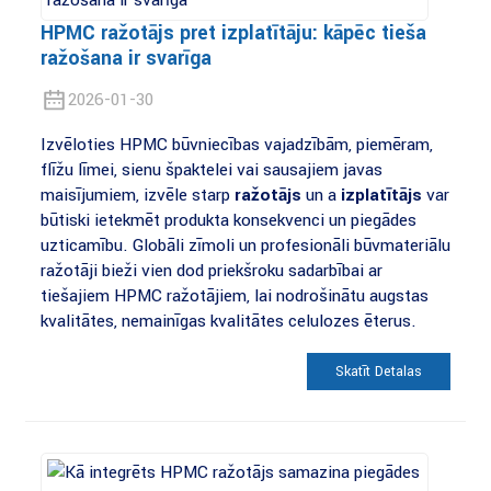
HPMC ražotājs pret izplatītāju: kāpēc tieša
ražošana ir svarīga
2026-01-30
Izvēloties HPMC būvniecības vajadzībām, piemēram,
flīžu līmei, sienu špaktelei vai sausajiem javas
maisījumiem, izvēle starp
ražotājs
un a
izplatītājs
var
būtiski ietekmēt produkta konsekvenci un piegādes
uzticamību. Globāli zīmoli un profesionāli būvmateriālu
ražotāji bieži vien dod priekšroku sadarbībai ar
tiešajiem HPMC ražotājiem, lai nodrošinātu augstas
kvalitātes, nemainīgas kvalitātes celulozes ēterus.
Skatīt Detaļas