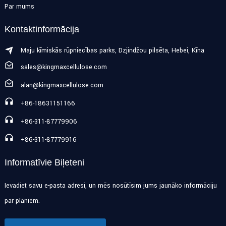
Par mums
Kontaktinformācija
Maju ķīmiskās rūpniecības parks, Dzjiņdžou pilsēta, Hebei, Ķīna
sales@kingmaxcellulose.com
alan@kingmaxcellulose.com
+86-18631151166
+86-311-87779906
+86-311-87779916
Informatīvie Biļeteni
Ievadiet savu e-pasta adresi, un mēs nosūtīsim jums jaunāko informāciju
par plāniem.