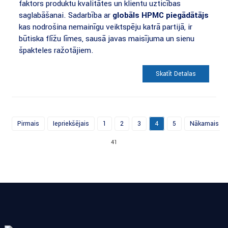
faktors produktu kvalitātes un klientu uzticības
saglabāšanai. Sadarbība ar
globāls HPMC piegādātājs
kas nodrošina nemainīgu veiktspēju katrā partijā, ir
būtiska flīžu līmes, sausā javas maisījuma un sienu
špakteles ražotājiem.
Skatīt Detaļas
Pirmais
Iepriekšējais
1
2
3
4
5
Nākamais
41