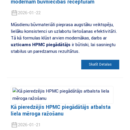
modernām būvniecības receptūrām
2026-01-22
Mūsdienu būvmateriāli pieprasa augstāku veiktspēju,
lielāku konsistenci un uzlabotu lietošanas efektivitāti.
Tā kā formulas kļūst arvien modernākas, darbs ar
uzticams HPMC piegādātājs
ir būtiski, lai sasniegtu
stabilus un paredzamus rezultātus.
Skatīt Detaļas
Kā pieredzējis HPMC piegādātājs atbalsta
liela mēroga ražošanu
2026-01-21