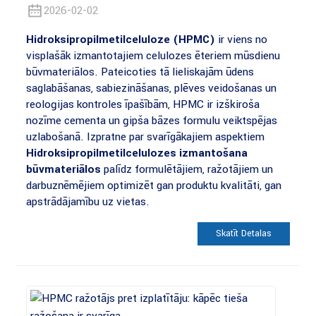
2026-02-02
Hidroksipropilmetilceluloze (HPMC)
ir viens no
visplašāk izmantotajiem celulozes ēteriem mūsdienu
būvmateriālos. Pateicoties tā lieliskajām ūdens
saglabāšanas, sabiezināšanas, plēves veidošanas un
reoloģijas kontroles īpašībām, HPMC ir izšķiroša
nozīme cementa un ģipša bāzes formulu veiktspējas
uzlabošanā. Izpratne par svarīgākajiem aspektiem
Hidroksipropilmetilcelulozes izmantošana
būvmateriālos
palīdz formulētājiem, ražotājiem un
darbuzņēmējiem optimizēt gan produktu kvalitāti, gan
apstrādājamību uz vietas.
Skatīt Detaļas