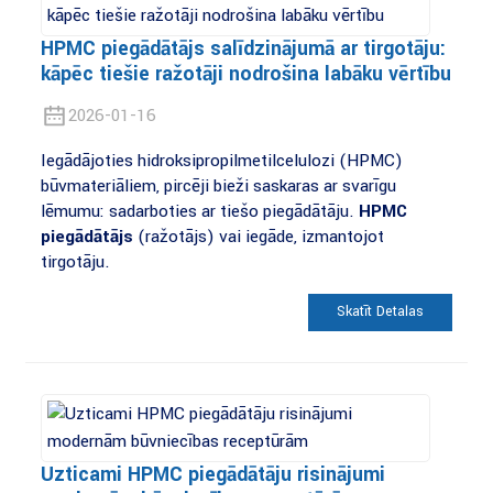
HPMC piegādātājs salīdzinājumā ar tirgotāju:
kāpēc tiešie ražotāji nodrošina labāku vērtību
2026-01-16
Iegādājoties hidroksipropilmetilcelulozi (HPMC)
būvmateriāliem, pircēji bieži saskaras ar svarīgu
lēmumu: sadarboties ar tiešo piegādātāju.
HPMC
piegādātājs
(ražotājs) vai iegāde, izmantojot
tirgotāju.
Skatīt Detaļas
Uzticami HPMC piegādātāju risinājumi