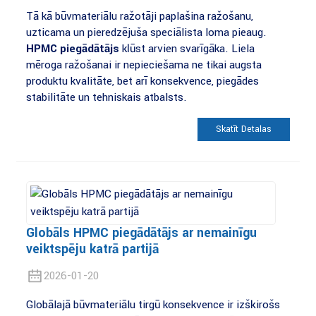
Tā kā būvmateriālu ražotāji paplašina ražošanu,
uzticama un pieredzējuša speciālista loma pieaug.
HPMC piegādātājs
kļūst arvien svarīgāka. Liela
mēroga ražošanai ir nepieciešama ne tikai augsta
produktu kvalitāte, bet arī konsekvence, piegādes
stabilitāte un tehniskais atbalsts.
Skatīt Detaļas
Globāls HPMC piegādātājs ar nemainīgu
veiktspēju katrā partijā
2026-01-20
Globālajā būvmateriālu tirgū konsekvence ir izšķirošs