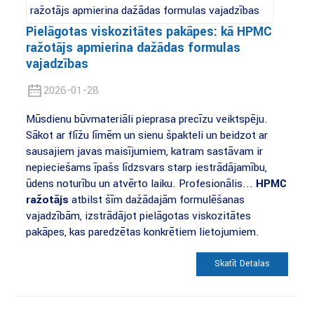
Pielāgotas viskozitātes pakāpes: kā HPMC
ražotājs apmierina dažādas formulas
vajadzības
2026-01-28
Mūsdienu būvmateriāli pieprasa precīzu veiktspēju.
Sākot ar flīžu līmēm un sienu špakteli un beidzot ar
sausajiem javas maisījumiem, katram sastāvam ir
nepieciešams īpašs līdzsvars starp iestrādājamību,
ūdens noturību un atvērto laiku. Profesionālis...
HPMC
ražotājs
atbilst šīm dažādajām formulēšanas
vajadzībām, izstrādājot pielāgotas viskozitātes
pakāpes, kas paredzētas konkrētiem lietojumiem.
Skatīt Detaļas