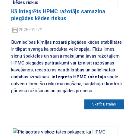
Kā integrēts HPMC ražotājs samazina
piegādes ķēdes riskus
2026-01-29
Būvniecības ķīmijas nozarē piegādes ķēdes stabilitāte
ir tikpat svarīga kā produkta veiktspēja. Flīžu līmes,
sienu špakteles un sausā maisījuma javas ražotājiem
HPMC piegādes pārtraukumi var izraisīt ražošanas
kavēšanos, receptūras neatbilstības un palielinātas
darbības izmaksas.
integrēts HPMC ražotājs
spēlē
galveno lomu šo risku mazināšanā, saglabājot kontroli
pār visu ražošanas un piegādes procesu.
Skatīt Detaļas