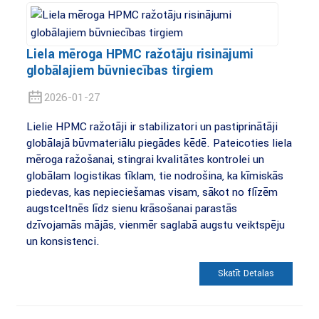
Liela mēroga HPMC ražotāju risinājumi
globālajiem būvniecības tirgiem
2026-01-27
Lielie HPMC ražotāji ir stabilizatori un pastiprinātāji
globālajā būvmateriālu piegādes ķēdē. Pateicoties liela
mēroga ražošanai, stingrai kvalitātes kontrolei un
globālam loģistikas tīklam, tie nodrošina, ka ķīmiskās
piedevas, kas nepieciešamas visam, sākot no flīzēm
augstceltnēs līdz sienu krāsošanai parastās
dzīvojamās mājās, vienmēr saglabā augstu veiktspēju
un konsistenci.
Skatīt Detaļas