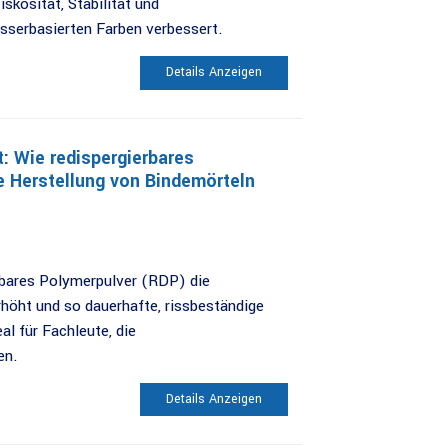
skosität, Stabilität und
sserbasierten Farben verbessert.
Details Anzeigen
: Wie redispergierbares
e Herstellung von Bindemörteln
erbares Polymerpulver (RDP) die
rhöht und so dauerhafte, rissbeständige
al für Fachleute, die
en.
Details Anzeigen