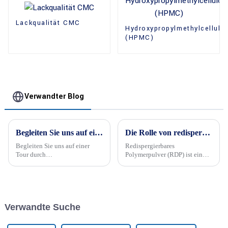
Lackqualität CMC
Hydroxypropylmethylcellulo
(HPMC)
Verwandter Blog
Begleiten Sie uns auf einer Tour durch #KingmaxCellulose,
Die Rolle von redispergierbarem Polymerpulver (RDP) in Beton
Begleiten Sie uns auf einer
Redispergierbares
Tour durch
Polymerpulver (RDP) ist ein
#KingmaxCellulose,
wichtiger Zusatzstoff in Beton
und zementartigen Produkten,
um deren Eigenschaften und
Leistung zu verbessern. Es
handelt sich um ein
Verwandte Suche
wasserlösliches, frei fließendes
Pulver, das durch ... gewonnen
wird.