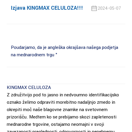
Izjava KINGMAX CELULOZA!!!
2024-05-07
Poudarjamo, da je angleška okrajšava našega podjetja
na mednarodnem trgu "
KINGMAX CELULOZA
Z združitvijo pod to jasno in nedvoumno identifikacijsko
oznako želimo odpraviti morebitno nadaljnjo zmedo in
okrepiti moč naše blagovne znamke na svetovnem
prizorišču. Medtem ko se prebijamo skozi zapletenosti
mednarodne trgovine, ostajamo neomajni v svoji
zavezanosti preglednosti, odgovornosti in nenehnemu