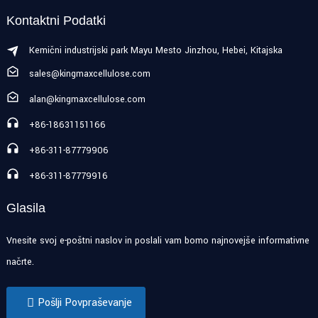
Kontaktni Podatki
Kemični industrijski park Mayu Mesto Jinzhou, Hebei, Kitajska
sales@kingmaxcellulose.com
alan@kingmaxcellulose.com
+86-18631151166
+86-311-87779906
+86-311-87779916
Glasila
Vnesite svoj e-poštni naslov in poslali vam bomo najnovejše informativne
načrte.
Pošlji Povpraševanje