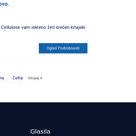
ovo.
Cellulose vam iskreno želi srečen kitajski
Ogled Podrobnosti
rej
Zadnji
Skupaj 4
Glasila