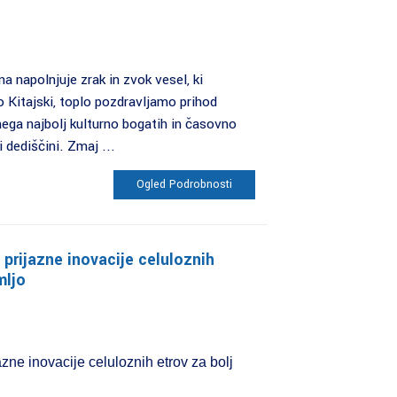
a napolnjuje zrak in zvok vesel, ki
 Kitajski, toplo pozdravljamo prihod
nega najbolj kulturno bogatih in časovno
 dediščini. Zmaj ...
Ogled Podrobnosti
 prijazne inovacije celuloznih
mljo
azne inovacije celuloznih etrov za bolj