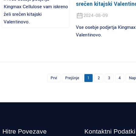
srečen kitajski Valentin
2024-08-09
Vse osebje podjetja Kingmax 
Valentinovo.
Prvi
Prejšnje
1
2
3
4
Nap
Hitre Povezave
Kontaktni Podatki