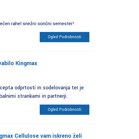
ečen rahel snežni sončni semester!
Ogled Podrobnosti
vabilo Kingmax
epta odprtosti in sodelovanja ter je
alnimi strankami in partnerji.
Ogled Podrobnosti
gmax Cellulose vam iskreno želi