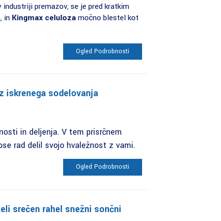
ndustriji premazov, se je pred kratkim
, in
Kingmax celuloza
močno blestel kot
Ogled Podrobnosti
iz iskrenega sodelovanja
nosti in deljenja. V tem prisrčnem
ose rad delil svojo hvaležnost z vami.
Ogled Podrobnosti
li srečen rahel snežni sončni