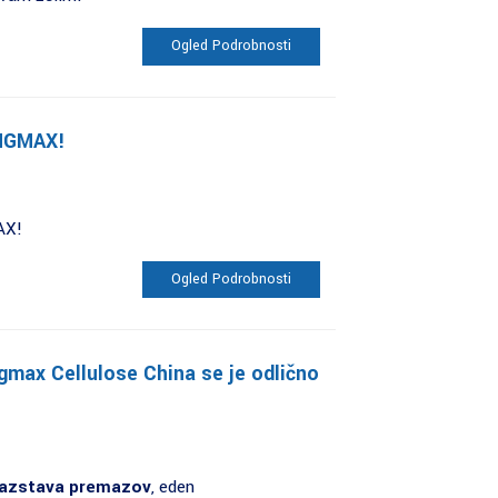
Ogled Podrobnosti
INGMAX!
AX!
Ogled Podrobnosti
max Cellulose China se je odlično
razstava premazov
, eden