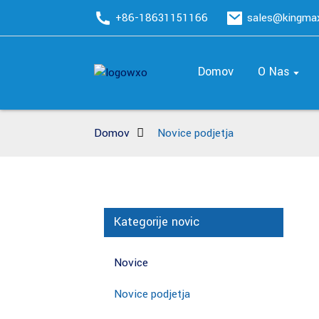
+86-18631151166
sales@kingm
Domov
O Nas
Domov
Novice podjetja
Kategorije novic
Novice
Novice podjetja