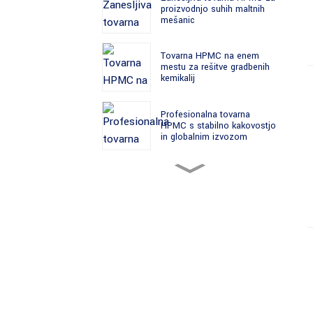
proizvodnjo suhih maltnih
mešanic
Tovarna HPMC na enem
mestu za rešitve gradbenih
kemikalij
Profesionalna tovarna
HPMC s stabilno kakovostjo
in globalnim izvozom
Tovarna HPMC za razsuto
porabo za proizvajalce
gradbenih kemikalij
Vodilna tovarna HPMC za
proizvodnjo celuloznih etrov
Certificirana tovarna HPMC
za globalne trge gradbenih
materialov