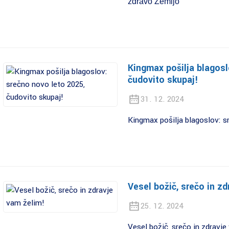
zdravo Zemljo
Kingmax pošilja blagosl
čudovito skupaj!
31. 12. 2024
Kingmax pošilja blagoslov: s
Vesel božič, srečo in zd
25. 12. 2024
Vesel božič, srečo in zdravje