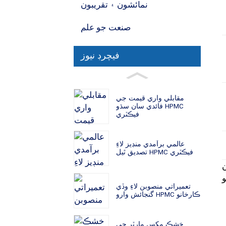
نمائشون ۽ تقريبون
صنعت جو علم
فيچرڊ نيوز
مقابلي واري قيمت جي
فائدي سان سڌو HPMC
فيڪٽري
عالمي برآمدي منڊيز لاءِ
تصديق ٿيل HPMC فيڪٽري
ن
تعميراتي منصوبن لاءِ وڏي
گنجائش وارو HPMC ڪارخانو
خشڪ مکس مارٽر جي