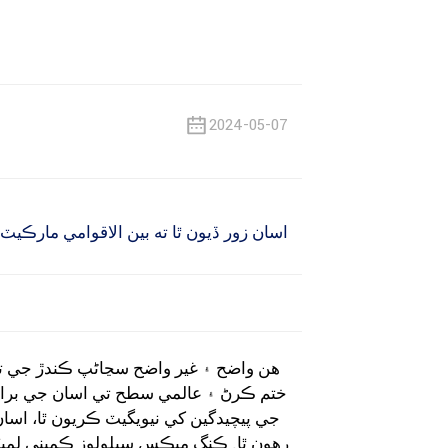
2024-05-07
اسان زور ڏيون ٿا ته بين الاقوامي مارڪ
ختم ڪرڻ ۽ عالمي سطح تي اسان جي برانڊ
جي پيچيدگين کي نيويگيٽ ڪريون ٿا، اسان
رهون ٿا. ڪنگ ميڪس سيلولوز ڪمپني لميٽيڊ 