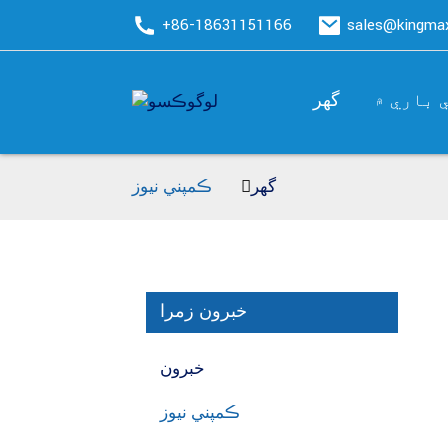
+86-18631151166
sales@kingm
 باري ۾
گھر
گھر
ڪمپني نيوز
خبرون زمرا
خبرون
ڪمپني نيوز