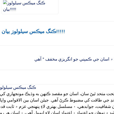
ڪنگ ميڪس سيلولوز بيان!!!!!
يٽ ۾ اسان جي ڪمپني جو انگريزي مخفف " آهي
ڪنگ ميڪس سيلولوز
 جي طاقت کي مضبوط ڪرڻ آهي. جيئن اسان بين الاقوامي واپار
 شفافيت، جوابدهي، ۽ مسلسل بهتري لاءِ پنهنجي عزم ۾ ثابت قد
۾ توهان جو اعتماد ۽ اعتماد اسان لاءِ انمول آهي، ۽ اسان هر رو