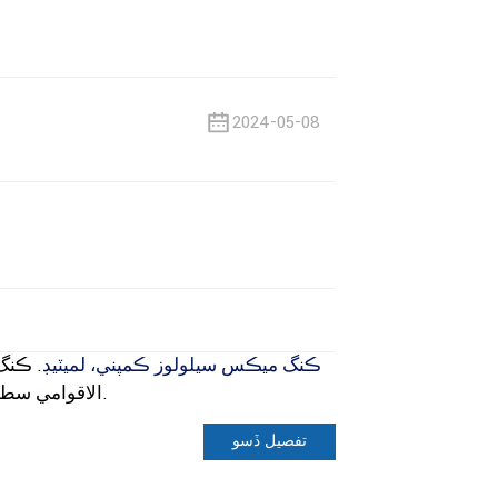
2024-05-08
ڪنگ ميڪس سيلولوز ڪمپني، لميٽيڊ
. ڪنگ
الاقوامي سطح تي اسان جي دوستن جو دل جي گهراين سان شڪريو ادا ڪري ٿو.
تفصيل ڏسو