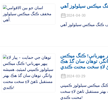
2024-04-30
يهر مهرباني! ڪنگ ميڪس
انگر، توهان سان گڏ هڪ
2024-03-29
ي! ڪنگ ميڪس سيلولوز ڪمپني
 بهتر مستقبل ٺاهڻ لاءِ سخت
محنت ڪندي!