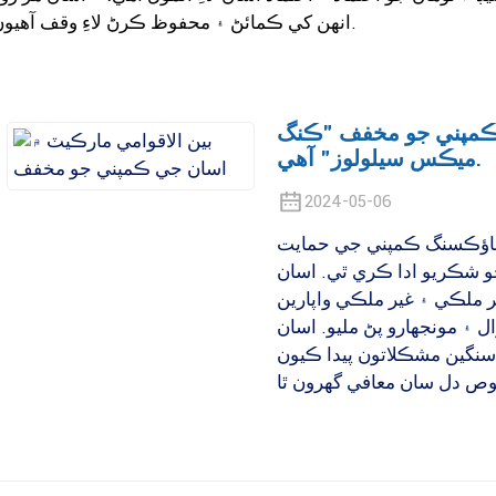
انهن کي ڪمائڻ ۽ محفوظ ڪرڻ لاءِ وقف آهيون.
 ڪمپني جو مخفف "ڪنگ
ميڪس سيلولوز" آهي.
2024-05-06
ماؤڪسنگ ڪمپني جي حمايت
جو شڪريو ادا ڪري ٿي. اسان
 پر ملڪي ۽ غير ملڪي واپارين
 ۽ مونجهارو پڻ مليو. اسان
سنگين مشڪلاتون پيدا ڪيون