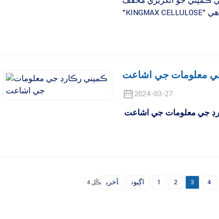
جي ڪمپني جو انگريزي مخفف
ي معلومات جي اشاعت
2024-03-27
ڊ جي معلومات جي اشاعت
4
3
2
1
اڳيون
آخري
ڪُل 4