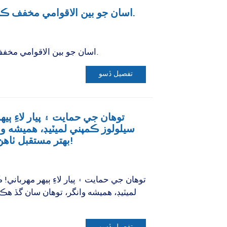
اسان جو بين الاقوامي مخفف ڪنگ ميڪس سيلولوز آهي.
اسان جو بين الاقوامي مخفف ڪنگ ميڪس سيلولوز آهي.
تفصيل ڏسو
توهان جي حمايت ۽ پيار لاءِ ٻ
سيلولوز ڪمپني لميٽيڊ، هميشه و
بهتر مستقبل ٺاهڻ لاءِ سخت محنت ڪندي!
توهان جي حمايت ۽ پيار لاءِ ٻيهر مهربان
لميٽيڊ، هميشه وانگر، توهان سان گڏ هڪ
تفصيل ڏسو