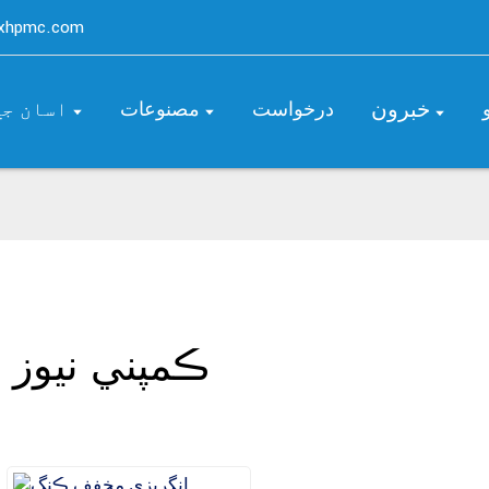
axhpmc.com
خبرون
درخواست
مصنوعات
اسان جي
ڪمپني نيوز