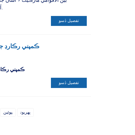
بين الاقوامي مارڪيٽ ۾ اسان 
"KINGMAX CELLULOSE" آهي.
تفصيل ڏسو
ڪمپني رڪارڊ ج
ڪمپني رڪار
تفصيل ڏسو
پهريون
پوئين