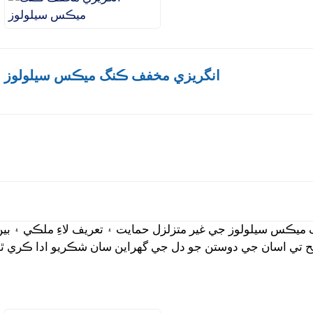
انگريزي مخفف ڪنگ ميڪس سيلولوز
 ميڪس سيلولوز جي غير متزلزل حمايت ۽ تعريف لاءِ ملڪي ۽ بي