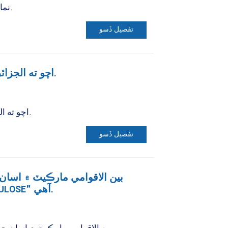
نمائش ۾ ملڻ جي دعوت ڏئي ٿو.
تفصيل ڏسو
اچو ته الجزائر بيٽيميٽيڪ 2024 ۾ ملون.
اچو ته الجزائر بيٽيميٽيڪ 2024 ۾ ملون.
تفصيل ڏسو
بين الاقوامي مارڪيٽ ۾ اسان
مخفف "KINGMAX CELLULOSE" آهي.