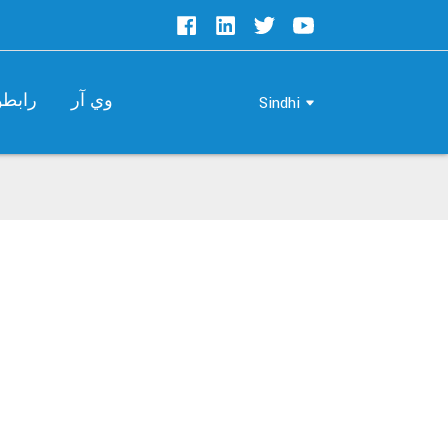
وي آر
رابطو
Sindhi