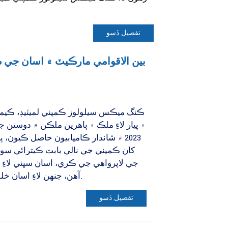
تفصيل ڏسو
بين الاقوامي مارڪيٽ ۾ اسان جي
ڪنگ ميڪس سيلولوز ڪمپني لميٽيڊ، ڪي
۽ پيار لاءِ ملڪ ۽ ٻاهرين ملڪن ۾ دوستن 
2023 ۾ شاندار ڪاميابيون حاصل ڪيون،
کان ڪمپني جي نالي بابت ڪيترائي سوال
جي لاپرواهي جي ڪري، اسان سڀني لاءِ 
آهن، جنهن لاءِ اسان خلوص دل سان معافي گهرون ٿا.
تفصيل ڏسو