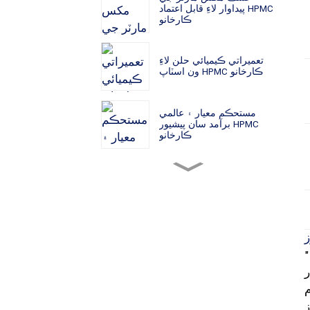
پيداوار لاءِ قابل اعتماد HPMC
ڪارخانو
تعميراتي ڪيميائي حلن لاءِ
ون اسٽاپ HPMC ڪارخانو
مستحڪم معيار ۽ عالمي
برآمد سان پيشيور HPMC
ڪارخانو
تعميراتي ڪيميڪل ٺاهيندڙن
لاءِ بلڪ سپلائي HPMC
فيڪٽري
سيلولوز ايٿر جي پيداوار لاءِ
معروف HPMC ڪارخانو
"هن واضح ۽ غير واضح سڃاڻپ ڪندڙ جي تحت متحد ٿيڻ سان، اسان جو مقصد ڪنهن به وڌيڪ مونجهاري کي
عالمي بلڊنگ مٽيريل
م
مارڪيٽن لاءِ تصديق ٿيل
ز
HPMC فيڪٽري