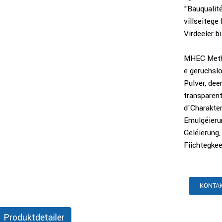
"Bauqualit
villseitege
Virdeeler bi
MHEC Methy
e geruchsl
Pulver, dee
transparent
d'Charakter
Emulgéierun
Geléierung,
Fiichtegkee
KONTAK
Produktdetailer