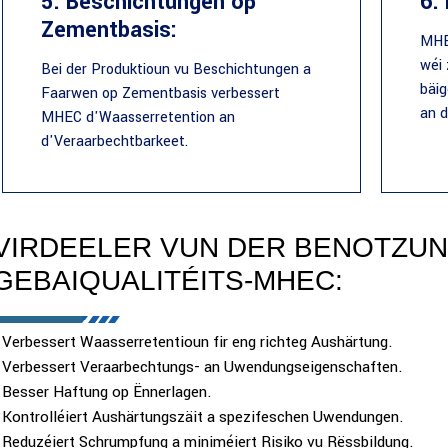
5. Beschichtungen op
6.
Zementbasis:
MHEC
wéi 
Bei der Produktioun vu Beschichtungen a
bäig
Faarwen op Zementbasis verbessert
an d
MHEC d'Waasserretention an
d'Veraarbechtbarkeet.
VIRDEELER VUN DER BENOTZUN
GEBAIQUALITÉITS-MHEC:
 Verbessert Waasserretentioun fir eng richteg Aushärtung.
 Verbessert Veraarbechtungs- an Uwendungseigenschaften.
 Besser Haftung op Ënnerlagen.
 Kontrolléiert Aushärtungszäit a spezifeschen Uwendungen.
 Reduzéiert Schrumpfung a miniméiert Risiko vu Rëssbildung.