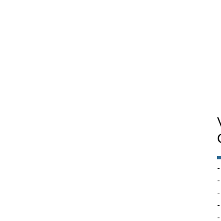
-
-
-
-
-