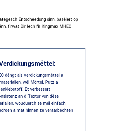
ategesch Entscheedung sinn, baséiert op
rënn, firwat Dir Iech fir Kingmax MHEC
 Verdickungsmëttel:
C déngt als Verdickungsmëttel a
aterialien, wéi Mörtel, Putz a
senklebstoff. Et verbessert
nsistenz an d'Textur vun dëse
rialien, wouduerch se méi einfach
edroen a mat hinnen ze veraarbechten
.