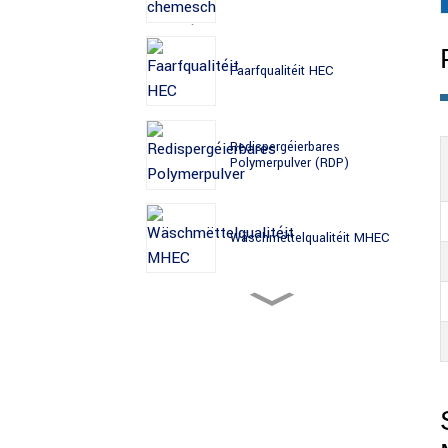
Faarfqualitéit HEC
Redispergéierbares
Polymerpulver (RDP)
Wäschmëttelqualitéit MHEC
MHEC vun der Gebaiqualitéit
PVC-Grad HPMC