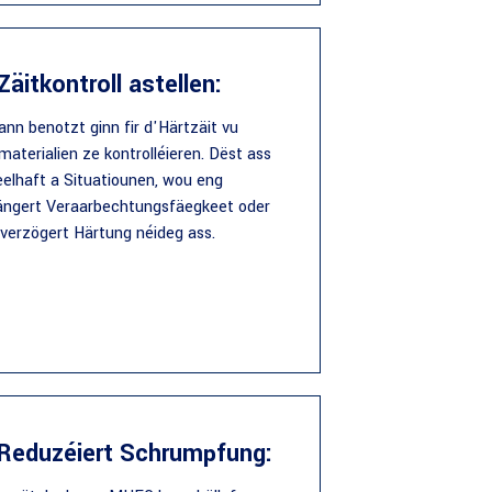
Zäitkontroll astellen:
ann benotzt ginn fir d'Härtzäit vu
aterialien ze kontrolléieren. Dëst ass
eelhaft a Situatiounen, wou eng
ängert Veraarbechtungsfäegkeet oder
verzögert Härtung néideg ass.
 Reduzéiert Schrumpfung: