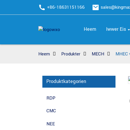
+86-18631151166
sales@kingm
Heem
Iwwer Eis
Heem
Produkter
MECH
MHEC v
Produktkategorien
Loading...
Loading...
RDP
CMC
NEE