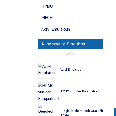
HPMC
MECH
Acryl Emulsioun
Ausgewielte Produkter
Acryl Emulsioun
HPMC vun der Bauqualitéit
Deeglech chemesch Qualitéit
HPMC