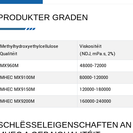
PRODUKTER GRADEN
Methylhydroxyethylcellulose
Viskositéit
Qualitéit
(NDJ, mPa.s, 2%)
MX960M
48000-72000
MHEC MX9100M
80000-120000
MHEC MX9150M
120000-180000
MHEC MX9200M
160000-240000
SCHLËSSELEIGENSCHAFTEN A