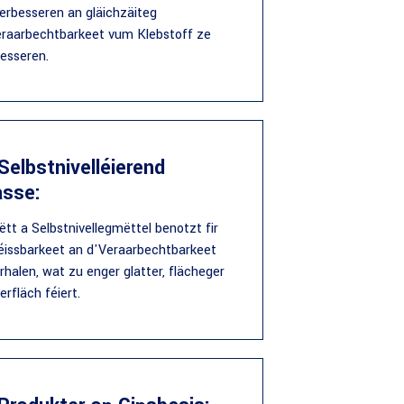
erbesseren an gläichzäiteg
eraarbechtbarkeet vum Klebstoff ze
esseren.
 Selbstnivelléierend
sse:
ëtt a Selbstnivellegmëttel benotzt fir
éissbarkeet an d'Veraarbechtbarkeet
rhalen, wat zu enger glatter, flächeger
rfläch féiert.