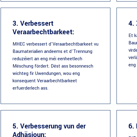
3. Verbessert
4. 
Veraarbechtbarkeet:
Et k
Baum
MHEC verbessert d'Veraarbechtbarkeet vu
vird
Baumaterialien andeems et d'Trennung
verl
reduzéiert an eng méi eenheetlech
eng 
Mëschung fördert. Dëst ass besonnesch
wichteg fir Uwendungen, wou eng
konsequent Veraarbechtbarkeet
erfuerderlech ass.
5. Verbesserung vun der
6.
Adhäsioun: