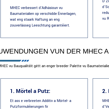
D'Z
d'S
MHEC verbessert d'Adhäsioun vu
redu
Baumaterialien op verschidde Ënnerlagen,
vu R
wat eng staark Haftung an eng
zouverlässeg Leeschtung garantéiert.
UWENDUNGEN VUN DER MHEC A 
HEC vu Bauqualitéit gëtt an enger breeder Palette vu Baumaterialie
1. Mörtel a Putz:
2.
Et ass e verbreeten Additiv a Mörtel- a
MHEC
Putzformuléierungen fir
d'Ve