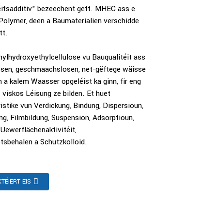
éitsadditiv" bezeechent gëtt. MHEC ass e
 Polymer, deen a Baumaterialien verschidde
tt.
lhydroxyethylcellulose vu Bauqualitéit ass
osen, geschmaachslosen, net-gëftege wäisse
n a kalem Waasser opgeléist ka ginn, fir eng
 viskos Léisung ze bilden. Et huet
istike vun Verdickung, Bindung, Dispersioun,
g, Filmbildung, Suspension, Adsorptioun,
 Uewerflächenaktivitéit,
tsbehalen a Schutzkolloid.
TÉIERT EIS