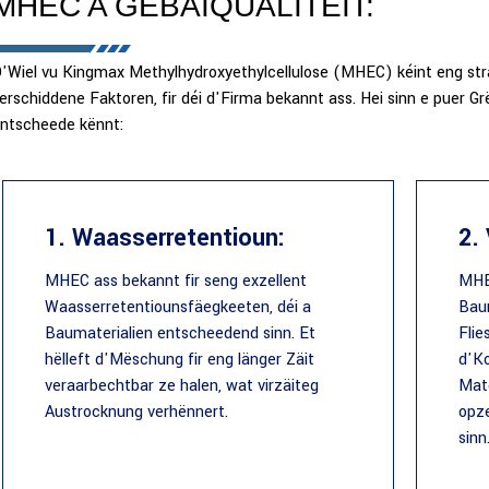
MHEC A GEBAIQUALITÉIT:
'Wiel vu Kingmax Methylhydroxyethylcellulose (MHEC) kéint eng str
erschiddene Faktoren, fir déi d'Firma bekannt ass. Hei sinn e puer G
ntscheede kënnt:
1. Waasserretentioun:
2.
MHEC ass bekannt fir seng exzellent
MHE
Waasserretentiounsfäegkeeten, déi a
Baum
Baumaterialien entscheedend sinn. Et
Flie
hëlleft d'Mëschung fir eng länger Zäit
d'Ko
veraarbechtbar ze halen, wat virzäiteg
Mate
Austrocknung verhënnert.
opz
sinn