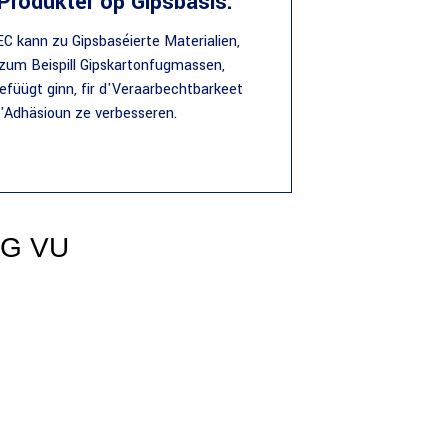
 Produkter op Gipsbasis:
 kann zu Gipsbaséierte Materialien,
zum Beispill Gipskartonfugmassen,
efüügt ginn, fir d'Veraarbechtbarkeet
'Adhäsioun ze verbesseren.
G VU