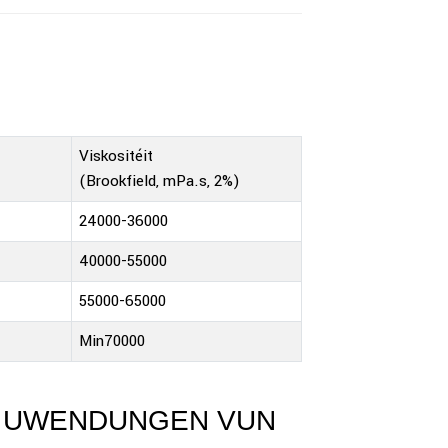
Viskositéit
(Brookfield, mPa.s, 2%)
24000-36000
40000-55000
55000-65000
Min70000
N UWENDUNGEN VUN