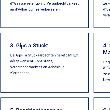
d'Waasserretention, d'Veraarbechtbarkeet
ze v
an d'Adhäsioun ze verbesseren.
d'V
verb
3. Gips a Stuck:
4.
Ma
Bei Gips- a Stuckaarbechten hëlleft MHEC
déi gewënscht Konsistenz,
Et g
Veraarbechtbarkeet an Adhäsioun
d'Fl
z'erreechen.
ze e
Uewe