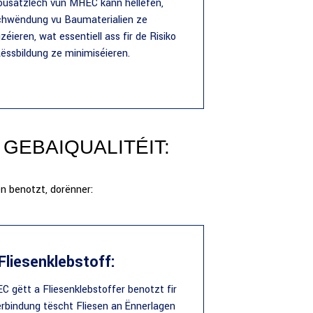
ousätzlech vun MHEC kann hëllefen,
chwëndung vu Baumaterialien ze
zéieren, wat essentiell ass fir de Risiko
ëssbildung ze minimiséieren.
GEBAIQUALITÉIT:
n benotzt, dorënner:
 Fliesenklebstoff:
 gëtt a Fliesenklebstoffer benotzt fir
rbindung tëscht Fliesen an Ënnerlagen