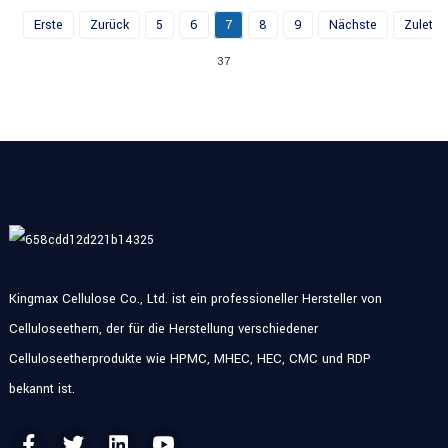
Erste
Zurück
5
6
7
8
9
Nächste
Zuletzt
37
Kingmax Cellulose Co., Ltd. ist ein professioneller Hersteller von
Celluloseethern, der für die Herstellung verschiedener
Celluloseetherprodukte wie HPMC, MHEC, HEC, CMC und RDP
bekannt ist.