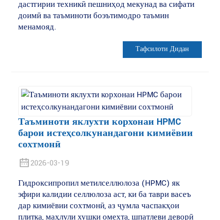
дастгирии техникӣ пешниҳод мекунад ва сифати
доимӣ ва таъминоти боэътимодро таъмин
менамояд.
Тафсилоти Дидан
Таъминоти яклухти корхонаи HPMC
барои истеҳсолкунандагони кимиёвии
сохтмонӣ
2026-03-19
Гидроксипропил метилселлюлоза (HPMC) як
эфири калидии селлюлоза аст, ки ба таври васеъ
дар кимиёвии сохтмонӣ, аз ҷумла часпакҳои
плитка, маҳлули хушки омехта, шпатлеви деворӣ