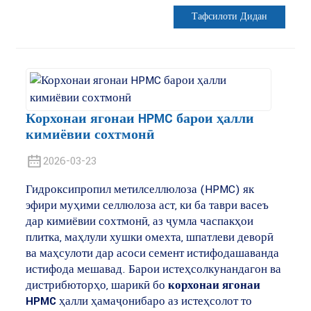
Тафсилоти Дидан
Корхонаи ягонаи HPMC барои ҳалли
кимиёвии сохтмонӣ
2026-03-23
Гидроксипропил метилселлюлоза (HPMC) як
эфири муҳими селлюлоза аст, ки ба таври васеъ
дар кимиёвии сохтмонӣ, аз ҷумла часпакҳои
плитка, маҳлули хушки омехта, шпатлеви деворӣ
ва маҳсулоти дар асоси семент истифодашаванда
истифода мешавад. Барои истеҳсолкунандагон ва
дистрибюторҳо, шарикӣ бо
корхонаи ягонаи
HPMC
ҳалли ҳамаҷонибаро аз истеҳсолот то