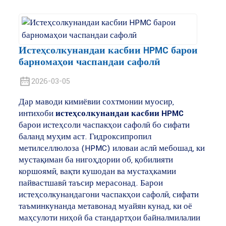
Истеҳсолкунандаи касбии HPMC барои
барномаҳои часпандаи сафолӣ
2026-03-05
Дар маводи кимиёвии сохтмонии муосир,
интихоби
истеҳсолкунандаи касбии HPMC
барои истеҳсоли часпакҳои сафолӣ бо сифати
баланд муҳим аст. Гидроксипропил
метилселлюлоза (HPMC) иловаи аслӣ мебошад, ки
мустақиман ба нигоҳдории об, қобилияти
коршоямӣ, вақти кушодан ва мустаҳкамии
пайвастшавӣ таъсир мерасонад. Барои
истеҳсолкунандагони часпакҳои сафолӣ, сифати
таъминкунанда метавонад муайян кунад, ки оё
маҳсулоти ниҳоӣ ба стандартҳои байналмилалии