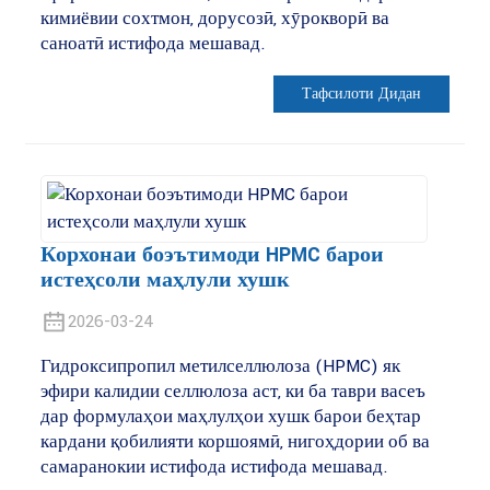
кимиёвии сохтмон, дорусозӣ, хӯрокворӣ ва
саноатӣ истифода мешавад.
Тафсилоти Дидан
Корхонаи боэътимоди HPMC барои
истеҳсоли маҳлули хушк
2026-03-24
Гидроксипропил метилселлюлоза (HPMC) як
эфири калидии селлюлоза аст, ки ба таври васеъ
дар формулаҳои маҳлулҳои хушк барои беҳтар
кардани қобилияти коршоямӣ, нигоҳдории об ва
самаранокии истифода истифода мешавад.