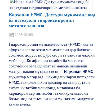
Корхонаи HPMC: Дастури мукаммал оид
ба истеҳсоли гидроксипропил
метилселлюлоза
2026-03-09
Гидроксипропил метилселлюлоза (HPMC) яке аз
эфирҳои селлюлозаи маъмултарин дар бахшҳои
сохтмон, дорусозӣ, хӯрокворӣ ва саноати ҷаҳонӣ
мебошад. Бо афзоиши талабот ба масолеҳи
сохтмонии баландсифат ва маводи кимиёвии
махсус, нақши мутахассисон...
Корхонаи HPMC
муҳимтар мегардад. Фаҳмидани тарзи истеҳсоли
HPMC, технологияҳои дахлдор ва стандартҳои
сифат, ки татбиқ мешаванд, метавонад ба
харидорон дар интихоби таъминкунандагони
боэътимод ва таъмини кори мунтазами маҳсулот
кумак кунад.