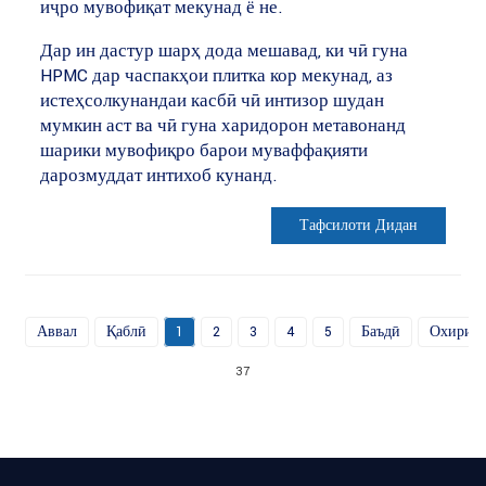
иҷро мувофиқат мекунад ё не.
Дар ин дастур шарҳ дода мешавад, ки чӣ гуна
HPMC дар часпакҳои плитка кор мекунад, аз
истеҳсолкунандаи касбӣ чӣ интизор шудан
мумкин аст ва чӣ гуна харидорон метавонанд
шарики мувофиқро барои муваффақияти
дарозмуддат интихоб кунанд.
Тафсилоти Дидан
Аввал
Қаблӣ
1
2
3
4
5
Баъдӣ
Охирин
37