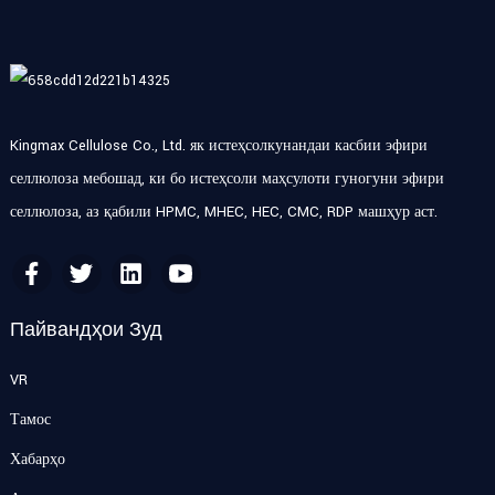
Kingmax Cellulose Co., Ltd. як истеҳсолкунандаи касбии эфири
селлюлоза мебошад, ки бо истеҳсоли маҳсулоти гуногуни эфири
селлюлоза, аз қабили HPMC, MHEC, HEC, CMC, RDP машҳур аст.
Пайвандҳои Зуд
VR
Тамос
Хабарҳо