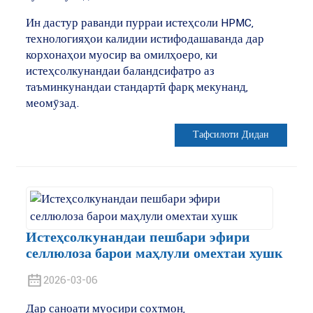
Ин дастур раванди пурраи истеҳсоли HPMC,
технологияҳои калидии истифодашаванда дар
корхонаҳои муосир ва омилҳоеро, ки
истеҳсолкунандаи баландсифатро аз
таъминкунандаи стандартӣ фарқ мекунанд,
меомӯзад.
Тафсилоти Дидан
Истеҳсолкунандаи пешбари эфири
селлюлоза барои маҳлули омехтаи хушк
2026-03-06
Дар саноати муосири сохтмон,