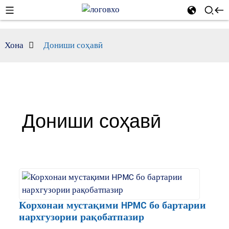
Хона
Дониши соҳавӣ
Дониши соҳавӣ
Корхонаи мустақими HPMC бо бартарии
нархгузории рақобатпазир