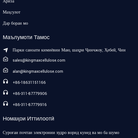
Ариза
Маҳсулот
Дар бораи мо
Маълумоти Тамос
Парки саноати кимиёвии Маю, шаҳри Ҷинчжоу, Ҳебей, Чин
sales@kingmaxcellulose.com
alan@kingmaxcellulose.com
+86-18631151166
+86-311-87779906
+86-311-87779916
Номаҳои Иттилоотӣ
Суроғаи почтаи электронии худро ворид кунед ва мо ба шумо