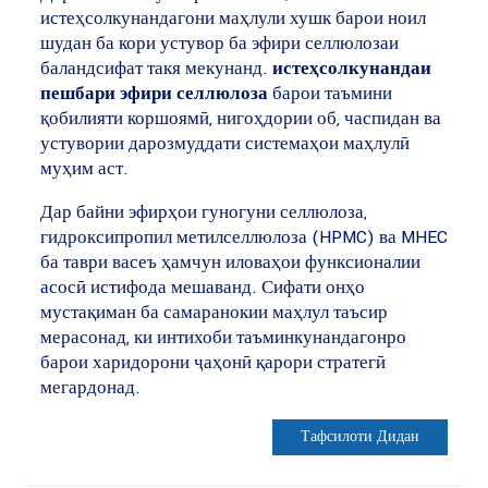
истеҳсолкунандагони маҳлули хушк барои ноил
шудан ба кори устувор ба эфири селлюлозаи
баландсифат такя мекунанд.
истеҳсолкунандаи
пешбари эфири селлюлоза
барои таъмини
қобилияти коршоямӣ, нигоҳдории об, часпидан ва
устувории дарозмуддати системаҳои маҳлулӣ
муҳим аст.
Дар байни эфирҳои гуногуни селлюлоза,
гидроксипропил метилселлюлоза (HPMC) ва MHEC
ба таври васеъ ҳамчун иловаҳои функсионалии
асосӣ истифода мешаванд. Сифати онҳо
мустақиман ба самаранокии маҳлул таъсир
мерасонад, ки интихоби таъминкунандагонро
барои харидорони ҷаҳонӣ қарори стратегӣ
мегардонад.
Тафсилоти Дидан