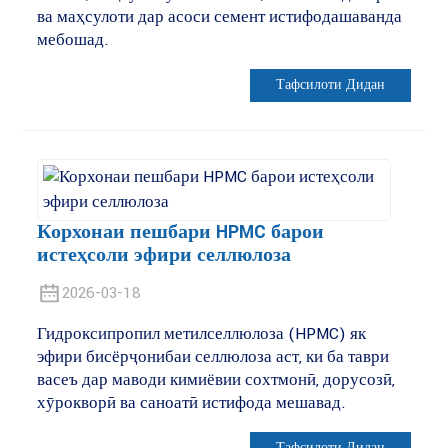
ва маҳсулоти дар асоси семент истифодашаванда
мебошад.
Тафсилоти Дидан
Корхонаи пешбари HPMC барои
истеҳсоли эфири селлюлоза
2026-03-18
Гидроксипропил метилселлюлоза (HPMC) як
эфири бисёрҷонибаи селлюлоза аст, ки ба таври
васеъ дар маводи кимиёвии сохтмонӣ, дорусозӣ,
хӯрокворӣ ва саноатӣ истифода мешавад.