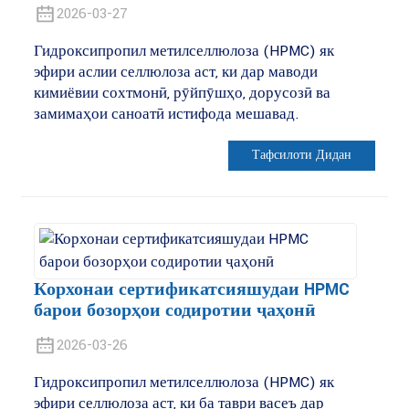
2026-03-27
Гидроксипропил метилселлюлоза (HPMC) як
эфири аслии селлюлоза аст, ки дар маводи
кимиёвии сохтмонӣ, рӯйпӯшҳо, дорусозӣ ва
замимаҳои саноатӣ истифода мешавад.
Тафсилоти Дидан
Корхонаи сертификатсияшудаи HPMC
барои бозорҳои содиротии ҷаҳонӣ
2026-03-26
Гидроксипропил метилселлюлоза (HPMC) як
эфири селлюлоза аст, ки ба таври васеъ дар