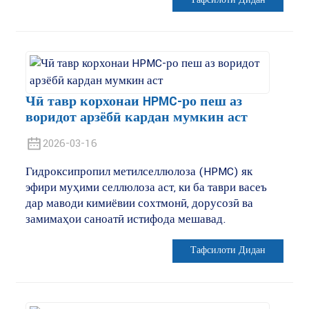
Тафсилоти Дидан
Чӣ тавр корхонаи HPMC-ро пеш аз
воридот арзёбӣ кардан мумкин аст
2026-03-16
Гидроксипропил метилселлюлоза (HPMC) як
эфири муҳими селлюлоза аст, ки ба таври васеъ
дар маводи кимиёвии сохтмонӣ, дорусозӣ ва
замимаҳои саноатӣ истифода мешавад.
Тафсилоти Дидан