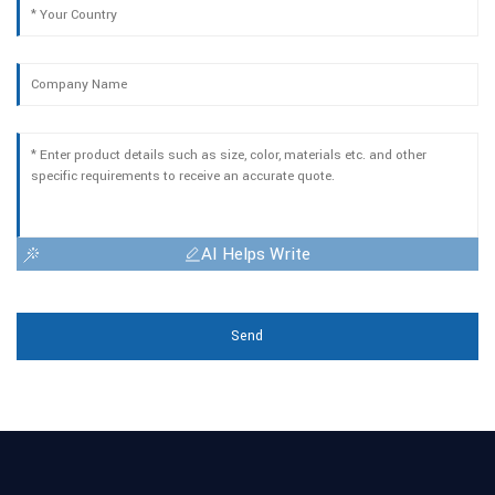
AI Helps Write
Send