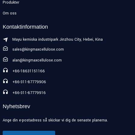
Produkter
Om oss
Kontaktinformation
Mayu kemiska industripark Jinzhou City, Hebei, Kina
sales@kingmaxcellulose.com
alan@kingmaxcellulose.com
+86-18631151166
+86-311-87779906
+86-311-87779916
Nyhetsbrev
Ange din e-postadress så skickar vi dig de senaste planerna.