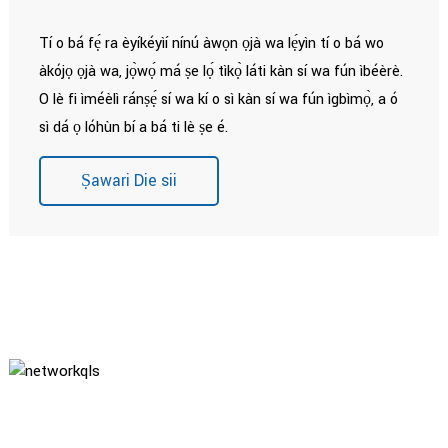
Tí o bá fẹ́ ra èyíkéyìí nínú àwọn ọjà wa lẹ́yìn tí o bá wo
àkójọ ọjà wa, jọ̀wọ́ má ṣe lọ́ tìkọ̀ láti kàn sí wa fún ìbéèrè.
O lè fi ìméèlì ránṣẹ́ sí wa kí o sì kàn sí wa fún ìgbìmọ̀, a ó
sì dá ọ lóhùn bí a bá ti lè ṣe é.
Ṣawari Die sii