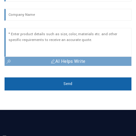
AI Helps Write
Send