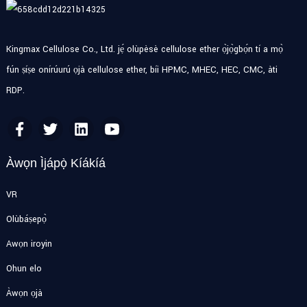
Kingmax Cellulose Co., Ltd. jẹ́ olùpèsè cellulose ether ọ̀jọ̀gbọ́n tí a mọ̀
fún ṣíṣe onírúurú ọjà cellulose ether, bíi HPMC, MHEC, HEC, CMC, àti
RDP.
Àwọn Ìjápọ̀ Kíákíá
VR
Olùbáṣepọ̀
Awọn iroyin
Ohun elo
Àwọn ọjà