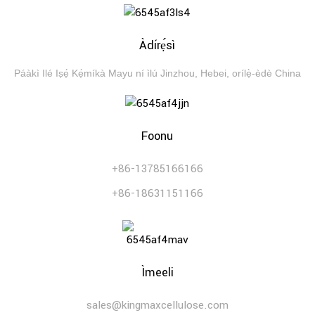
Àdírẹ́sì
Páàkì Ilé Iṣẹ́ Kẹ́míkà Mayu ní ìlú Jinzhou, Hebei, orílẹ̀-èdè China
Foonu
+86-13785166166
+86-18631151166
Ìmeeli
sales@kingmaxcellulose.com