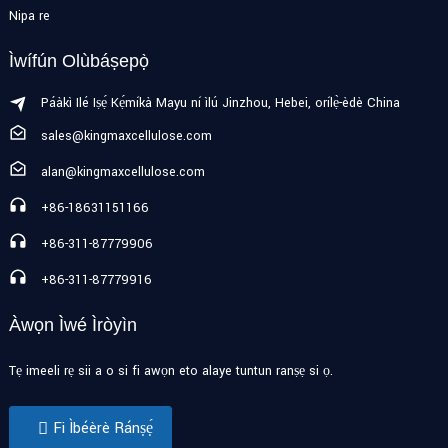
Nipa re
Ìwífún Olùbáṣepọ̀
Páàkì Ilé Iṣẹ́ Kẹ́míkà Mayu ní ìlú Jinzhou, Hebei, orílẹ̀-èdè China
sales@kingmaxcellulose.com
alan@kingmaxcellulose.com
+86-18631151166
+86-311-87779906
+86-311-87779916
Àwọn Ìwé Ìròyìn
Tẹ imeeli rẹ sii a o si fi awọn eto alaye tuntun ranṣẹ si ọ.
Fi Ìbéèrè Ránṣẹ́