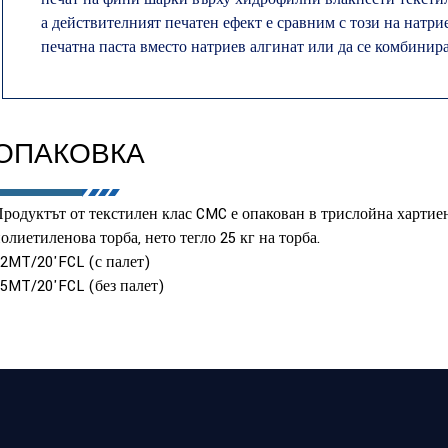
а действителният печатен ефект е сравним с този на натри
печатна паста вместо натриев алгинат или да се комбинира
ОПАКОВКА
родуктът от текстилен клас CMC е опакован в трислойна хартие
олиетиленова торба, нето тегло 25 кг на торба.
2MT/20'FCL (с палет)
5MT/20'FCL (без палет)