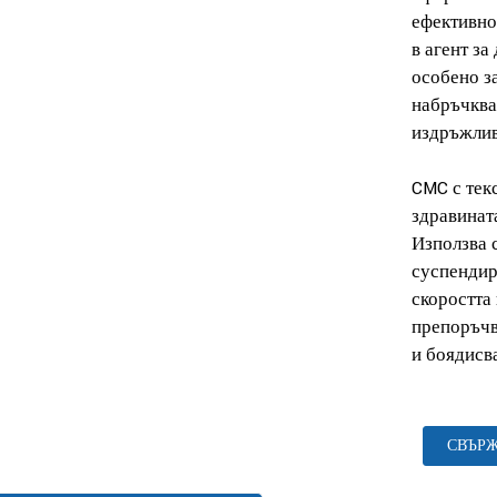
ефективно
в агент за
особено з
набръчкван
издръжлив
CMC с тек
здравината
Използва с
суспендир
скоростта 
препоръчва
и боядисв
СВЪРЖ