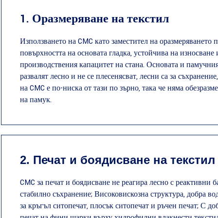
1. Оразмеряване на текстил
Използването на CMC като заместител на оразмеряването 
повърхността на основата гладка, устойчива на износване 
производствения капацитет на стана. Основата и памучният 
развалят лесно и не се плесенясват, лесни са за съхранение
на CMC е по-ниска от тази по зърно, така че няма обезраз
на памук.
2. Печат и боядисване на текстил
CMC за печат и боядисване не реагира лесно с реактивни ба
стабилно съхранение; Високовискозна структура, добра в
за кръгъл ситопечат, плосък ситопечат и ръчен печат; С до
печат на фини шарки върху хидрофилни влакнести текстил