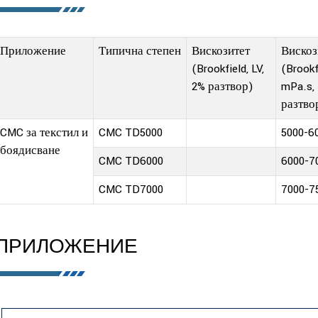
Приложение
Типична степен
Вискозитет
Вискоз
(Brookfield, LV,
(Brookf
2% разтвор)
mPa.s,
разтво
CMC за текстил и
CMC TD5000
5000-6
боядисване
CMC TD6000
6000-7
CMC TD7000
7000-7
ПРИЛОЖЕНИЕ