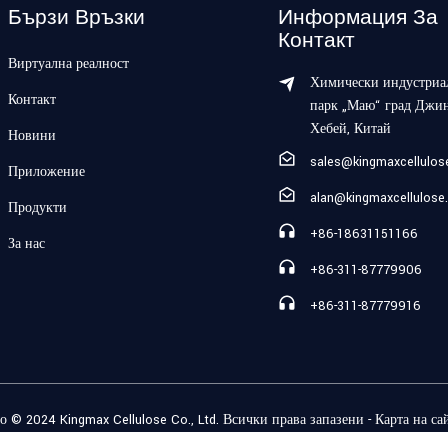
Бързи Връзки
Информация За
Контакт
Виртуална реалност
Химически индустриа
Контакт
парк „Маю“ град Джи
Хебей, Китай
Новини
sales@kingmaxcellulo
Приложение
alan@kingmaxcellulose
Продукти
+86-18631151166
За нас
+86-311-87779906
+86-311-87779916
о © 2024 Kingmax Cellulose Co., Ltd. Всички права запазени
- Карта на са