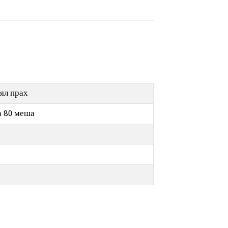
бял прах
а 80 меша