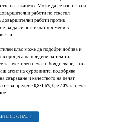
стта на тъкането. Може да се използва и
 довършителни работи по текстил,
а довършителни работи против
е, за да се постигнат промени в
остта.
стилен клас може да подобри добива и
 в процеса на предене на текстил.
е за текстилен печат и боядисване, като
ащ агент на суровините, подобрява
на свързване и качеството на печат,
 се за предене 0,3-1,5%, 0,5-2,0% за печат
ане.
ЕТЕ СЕ С НАС