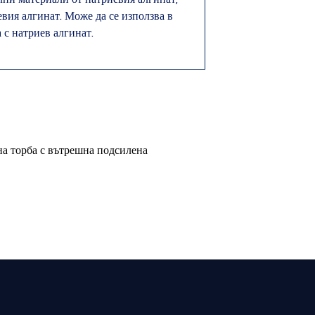
евия алгинат. Може да се използва в
 с натриев алгинат.
на торба с вътрешна подсилена