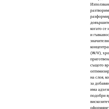
Използван
разтворимо
разформир
довършите
когато се
и гъвкаво
значително
концентра
(W/V), хр
приготвен
същото вр
оптимизир
на слоя, 
за добавян
има адхез
подобри в
вискозите
оформянет