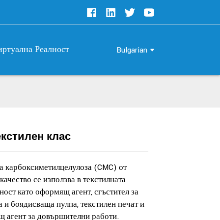
иртуална Реалност
Bulgarian
кстилен клас
Loading...
Loading...
Loading..
Loading..
а карбоксиметилцелулоза (CMC) от
качество се използва в текстилната
ост като оформящ агент, сгъстител за
а и боядисваща пулпа, текстилен печат и
щ агент за довършителни работи.