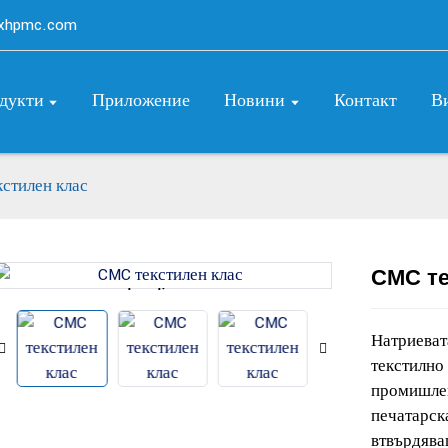
axhpmc.com
дукти
Приложение
Новини
Контакт
В
стилен клас
CMC те
Loading...
Loading...
Натриеват
текстилно 
промишлен
печатарск
втвърдява