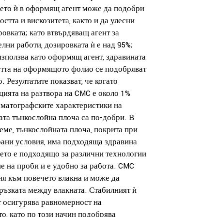
ето ѝ в оформящ агент може да подобри
стта и вискозитета, както и да улесни
овката; като втвърдяващ агент за
лни работи, дозировката ѝ е над 95%;
 използва като оформящ агент, здравината
стта на оформящото фолио се подобряват
. Резултатите показват, че когато
цията на разтвора на CMC е около 1%
оматографските характеристики на
ата тънкослойна плоча са по-добри. В
еме, тънкослойната плоча, покрита при
ани условия, има подходяща здравина
което е подходящо за различни технологии
е на проби и е удобно за работа. CMC
ия към повечето влакна и може да
ръзката между влакната. Стабилният ѝ
т осигурява равномерност на
о, като по този начин подобрява