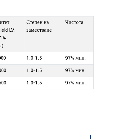
итет
Степен на
Чистота
ield LV,
заместване
 1%
р)
000
1.0-1.5
97% мин.
000
1.0-1.5
97% мин.
500
1.0-1.5
97% мин.