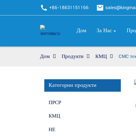
+86-18631151166
sales@kingm
Дом
За Нас
Про
Дом
Продукти
КМЦ
CMC тек
Категории продукти
Loading...
Loading...
ПРСР
КМЦ
НЕ