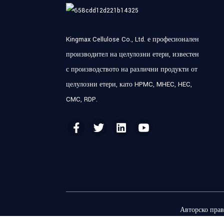
Kingmax Cellulose Co., Ltd. е професионален
производител на целулозни етери, известен
с производството на различни продукти от
целулозни етери, като HPMC, MHEC, HEC,
CMC, RDP.
Авторско прав