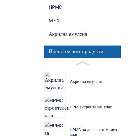
HPMC
МЕХ
Акрилна емулсия
Препоръчани продукти
Акрилна емулсия
HPMC строителен клас
HPMC за дневен химичен
клас