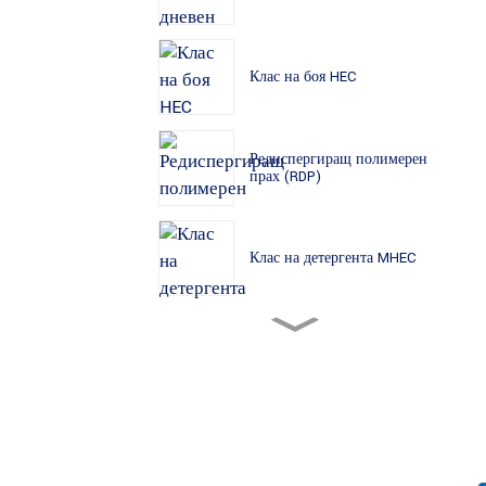
Клас на боя HEC
Редиспергиращ полимерен
прах (RDP)
Клас на детергента MHEC
MHEC строителен клас
PVC клас HPMC