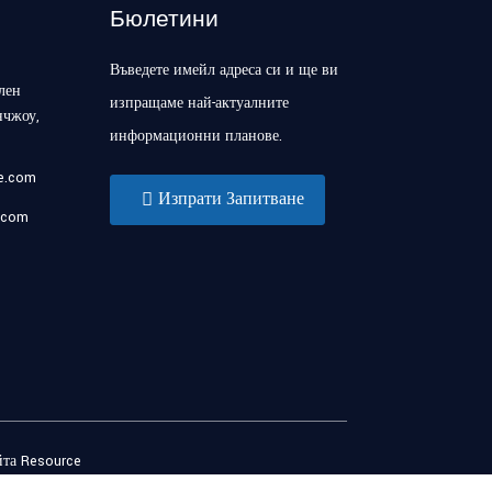
Бюлетини
Въведете имейл адреса си и ще ви
лен
изпращаме най-актуалните
нчжоу,
информационни планове.
se.com
Изпрати Запитване
.com
йта
Resource