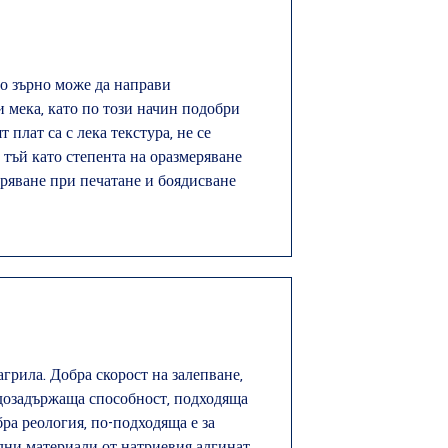
по зърно може да направи
и мека, като по този начин подобри
плат са с лека текстура, не се
, тъй като степента на оразмеряване
меряване при печатане и боядисване
грила. Добра скорост на залепване,
одозадържаща способност, подходяща
бра реология, по-подходяща е за
ни материали от натриевия алгинат,