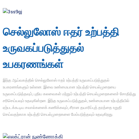
செல்லுலோஸ் ஈதர் உற்பத்தி
உருவகப்படுத்துதல்
உபகரணங்கள்
இந்த ஆய்வகத்தில் செல்லுலோஸ் ஈதர் உற்பத்தி உருவகப்படுத்துதல்
உபகரணங்களும் உள்ளன. இவை உண்மையான உற்பத்தி செயல்முறையை
உருவகப்படுத்தவும், புதிய கலவைகள் மற்றும் உற்பத்தி செயல்முறைகளைச் சோதித்து
சரிசெய்யவும் உதவுகின்றன. இந்த உருவகப்படுத்துதல், உண்மையான உற்பத்தியில்
ஏற்படக்கூடிய சவால்களைக் கணிக்கவும், சீரான தயாரிப்புத் தரத்தை உறுதி
செய்வதற்காக உற்பத்தி செயல்முறைகளை மேம்படுத்தவும் உதவுகிறது.