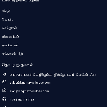
விஆர்
தொடர்பு
செய்திகள்
விண்ணப்பம்
தயாரிப்புகள்
எங்களைப் பற்றி
தொடர்புத் தகவல்
மாயு இரசாயனத் தொழிற்பூங்கா, ஜின்ஜோ நகரம், ஹெபேய், சீனா
sales@kingmaxcellulose.com
alan@kingmaxcellulose.com
+86-18631151166