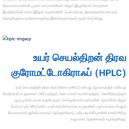
நிறமாலைமானிகள் முதல் பாய்மமானிகள் மற்றும் இழுவிசைச் சோதனை
இயந்திரங்கள் வரை, இந்தக் கருவிகளின் பயன்பாடு தர நிலைத்தன்மையையும்
தொழில்துறை தரநிலைகளுக்கு இணங்குவதையும் உறுதி செய்கிறது.
உயர் செயல்திறன் திரவ
குரோமட்டோகிராஃப் (HPLC)
உயர் செயல்திறன் திரவ நிறப்பிரிகை (HPLC) என்பது ஆய்வகத்தில் பல்வேறு
வேதியியல் கூறுகளைப் பிரிப்பதற்கும், அடையாளம் காண்பதற்கும், அளவிடுவதற்கும்
ஒரு முக்கியமான கருவியாகும். செல்லுலோஸ் ஈதர்களின் ஆராய்ச்சி மற்றும்
மேம்பாட்டில், HPLC-யின் பயன்பாடு சிக்கலான கூறுகளின் பகுப்பாய்வை மேலும்
வேகமாகவும் துல்லியமாகவும் ஆக்குவதோடு, புதிய தயாரிப்புகளின் வளர்ச்சிக்கு
வலுவான ஆதரவையும் வழங்குகிறது.