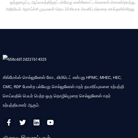
ஒத்துழைப்பு, ஆய்வகத்திற்குப் பல்வேறு கண்ணோட்டங்களைக் கொண்டுவந்து,
அறிவியல் ஆராய்ச்சி முடிவுகள் தொடர்ச்சியாக வெளிப்படுவதை ஊக்குவிக்கிறது.
கிங்மேக்ஸ் செல்லுலோஸ் கோ., லிமிடெட் என்பது HPMC, MHEC, HEC,
CMC, RDP போன்ற பல்வேறு செல்லுலோஸ் ஈதர் தயாரிப்புகளை உற்பத்தி
செய்வதில் பெயர் பெற்ற ஒரு தொழில்முறை செல்லுலோஸ் ஈதர்
உற்பத்தியாளர் ஆகும்.
விரைவு இணைப்புகள்